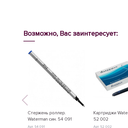
Возможно, Вас заинтересует:
Стержень роллер.
Картриджи Water
Waterman син. 54 091
52 002
Арт. 54 091
Арт. 52 002