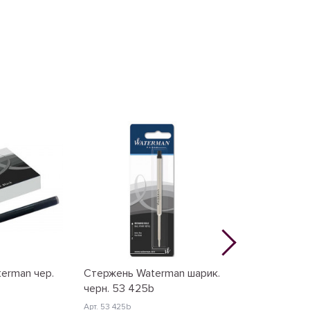
erman чер.
Стержень Waterman шарик.
Стержень ро
черн. 53 425b
Waterman че
Арт. 53 425b
Арт. 54 090b