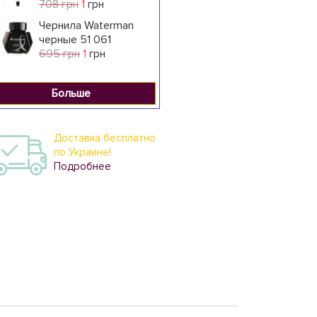
708 грн
1
грн
Чернила Waterman
черные 51 061
695 грн
1
грн
Больше
Доставка бесплатно
по Украине!
Подробнее