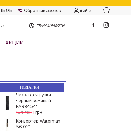
 15 95
Обратный звонок
Войти
ГРАФИК РАБОТЫ
РУС
АКЦИИ
ПОДАРКИ
Чехол для ручки
черный кожаный
PAR94541
164 грн
1
грн
Конвертер Waterman
56 010