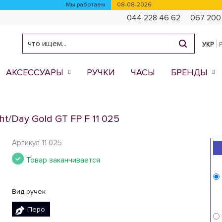
Мы работаем
08-08-2026
044 228 46 62
067 200
УКР
АКСЕССУАРЫ
РУЧКИ
ЧАСЫ
БРЕНДЫ
t/Day Gold GT FP F 11 025
Артикул
11 025
Товар заканчивается
Вид ручек
Перо