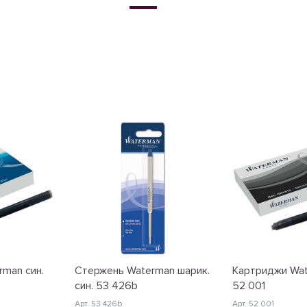
man син.
Стержень Waterman шарик.
Картриджи Wat
син. 53 426b
52 001
Арт. 53 426b
Арт. 52 001