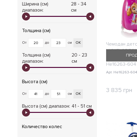
Ширина (см)
28 - 34
диапазон:
см
Толщина (см)
От
до
см
ОК
Чемодан детс
NICKELODEON/
Толщина (см)
20 - 23
ПРО
Rose XS Очен
диапазон:
см
He16263-604
Арт. He16263-60
Высота (см)
3 835 грн
От
до
см
ОК
КУП
Высота (см) диапазон:
41 - 51 см
Количество колес