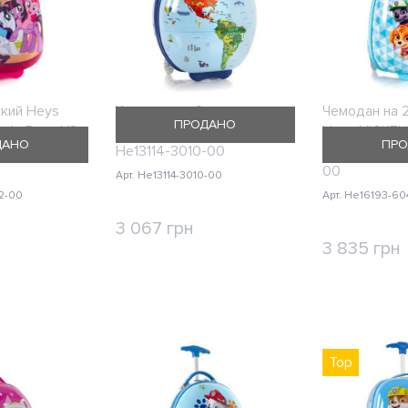
кий Heys
Чемодан на 2 колесах
Чемодан на 
ПРОДАНО
tle Pony XS
Heys JOURNEY/World Map
Heys NICKE
ДАНО
ПРО
кий He16281-
He13114-3010-00
Patrol Blue 
00
Арт. He13114-3010-00
2-00
Арт. He16193-60
3 067 грн
3 835 грн
КУПИТЬ
ИТЬ
КУ
Top