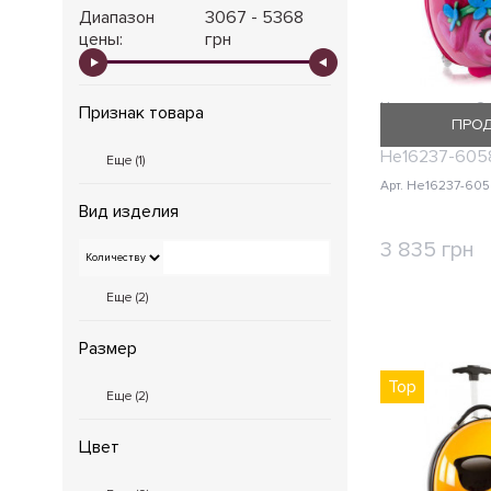
Диапазон
3067 - 5368
цены:
грн
Чемодан на 2
Признак товара
ПРО
Heys DREAMW
He16237-605
Еще (
1
)
Арт. He16237-60
Вид изделия
3 835 грн
КУП
Еще (
2
)
Размер
Top
Еще (
2
)
Цвет