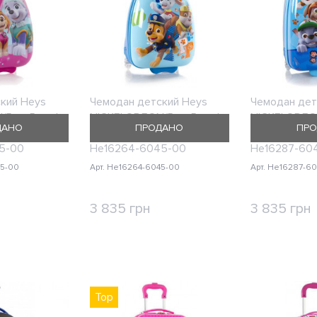
кий Heys
Чемодан детский Heys
Чемодан дет
Paw Patrol
NICKELODEON/Paw Patrol
NICKELODEON
ДАНО
ПРОДАНО
ПРО
ь Маленький
Sky XS Очень Маленький
Blue XS Оче
5-00
He16264-6045-00
He16287-60
45-00
Арт. He16264-6045-00
Арт. He16287-6
3 835 грн
3 835 грн
ИТЬ
КУПИТЬ
КУ
Top