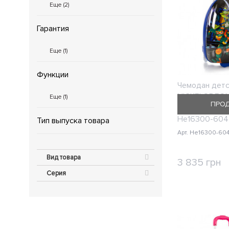
Еще (
2
)
Гарантия
Еще (
1
)
Функции
Чемодан детс
NICKELODEO
Еще (
1
)
ПРО
Очень Мален
He16300-604
Тип выпуска товара
Арт. He16300-60
Вид товара
3 835 грн
Серия
КУП