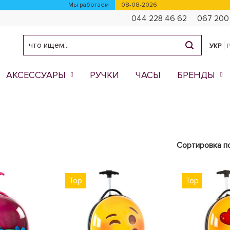
Мы работаем
08-08-2026
044 228 46 62
067 200
УКР
АКСЕССУАРЫ
РУЧКИ
ЧАСЫ
БРЕНДЫ
Сортировка п
Top
Top