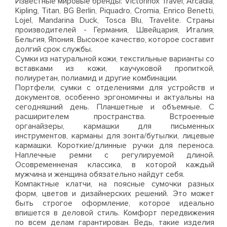
Известные мировые бренды: Victorinox Travel, Arcadia,
Kipling, Titan, BG Berlin, Piquadro, Cromia, Enrico Benetti,
Lojel, Mandarina Duck, Tosca Blu, Travelite. Страны
производителей - Германия, Швейцария, Италия,
Бельгия, Япония. Высокое качество, которое составит
долгий срок службы.
Сумки из натуральной кожи, текстильные варианты со
вставками из кожи, каучуковой пропиткой,
полиуретан, полиамид и другие комбинации.
Портфели, сумки с отделениями для устройств и
документов, особенно эргономичны и актуальны на
сегодняшний день. Планшетные и объемные. С
расширителем пространства. Встроенные
органайзеры, кармашки для письменных
инструментов, карманы для зонта/бутылки, лицевые
кармашки. Короткие/длинные ручки для переноса.
Наплечные ремни с регулируемой длиной.
Осовременненая классика, в которой каждый
мужчина и женщина обязательно найдут себя.
Компактные клатчи, на поясные сумочки разных
форм, цветов и дизайнерских решений. Это может
быть строгое оформление, которое идеально
впишется в деловой стиль. Комфорт передвижения
по всем делам гарантирован. Ведь, такие изделия