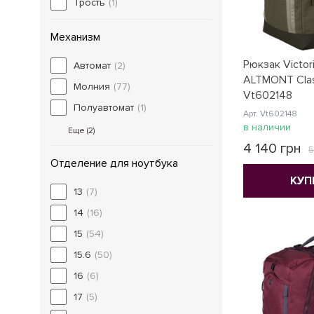
Трость
(1)
Механизм
Рюкзак Victori
Автомат
(2)
ALTMONT Clas
Молния
(77)
Vt602148
Полуавтомат
(1)
Арт. Vt602148
в наличии
Еще (
2
)
4 140 грн
5
Отделение для ноутбука
КУП
13
(7)
14
(16)
15
(54)
15.6
(50)
16
(6)
17
(5)