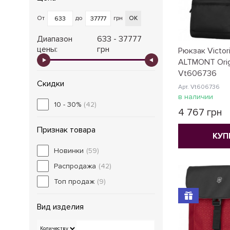
От
до
грн
ОК
Диапазон
633 - 37777
цены:
грн
Рюкзак Victori
ALTMONT Origi
Vt606736
Скидки
Арт. Vt606736
в наличии
10 - 30%
(42)
4 767 грн
Признак товара
КУП
Новинки
(59)
Распродажа
(42)
Топ продаж
(9)
Вид изделия