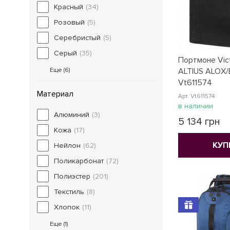
Красный
(34)
Розовый
(5)
Серебристый
(5)
Серый
(35)
Портмоне Vict
Еще (
6
)
ALTIUS ALOX/
Vt611574
Материал
Арт. Vt611574
в наличии
Алюминий
(3)
5 134 грн
Кожа
(17)
КУП
Нейлон
(62)
Поликарбонат
(72)
Полиэстер
(201)
Текстиль
(8)
Хлопок
(11)
Еще (
1
)