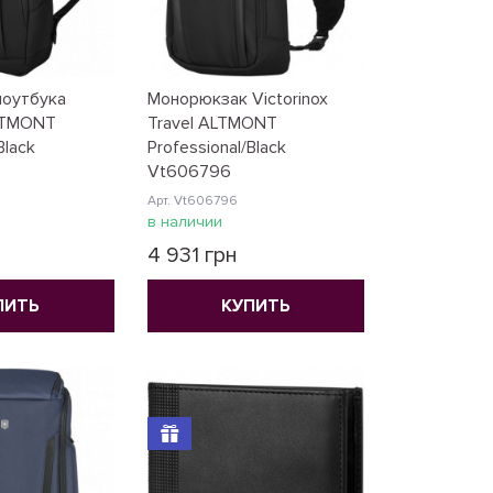
ноутбука
Монорюкзак Victorinox
ALTMONT
Travel ALTMONT
Black
Professional/Black
Vt606796
Арт. Vt606796
в наличии
4 931 грн
ПИТЬ
КУПИТЬ