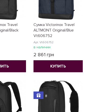
nox Travel
Сумка Victorinox Travel
inal/Black
ALTMONT Original/Blue
Vt606752
Арт. Vt606752
в наличии
2 861 грн
ПИТЬ
КУПИТЬ