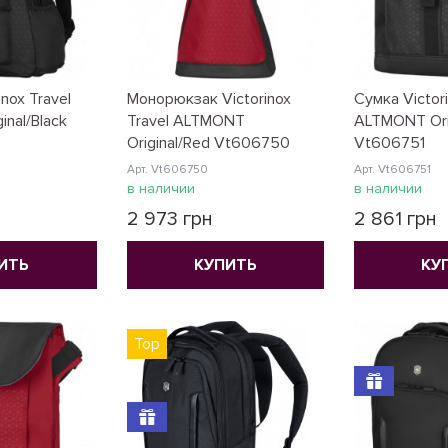
nox Travel
Монорюкзак Victorinox
Сумка Victori
nal/Black
Travel ALTMONT
ALTMONT Orig
Original/Red Vt606750
Vt606751
Арт. Vt606750
Арт. Vt606751
в наличии
в наличии
2 973 грн
2 861 грн
ИТЬ
КУПИТЬ
КУ
Top