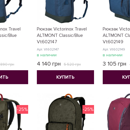
nox Travel
Рюкзак Victorinox Travel
Рюкзак Victor
sic/Blue
ALTMONT Classic/Blue
ALTMONT Cla
Vt602147
Vt602149
Арт. Vt602147
Арт. Vt602149
в наличии
в наличии
4 140 грн
3 105 грн
 890 грн
5 520 грн
ИТЬ
КУПИТЬ
КУ
-25%
-25%