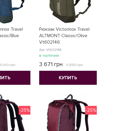
inox Travel
Рюкзак Victorinox Travel
ssic/Blue
ALTMONT Classic/Olive
Vt602146
Арт. Vt602146
в наличии
3 671 грн
4 140 грн
4 890 грн
ПИТЬ
КУПИТЬ
-25%
-25%