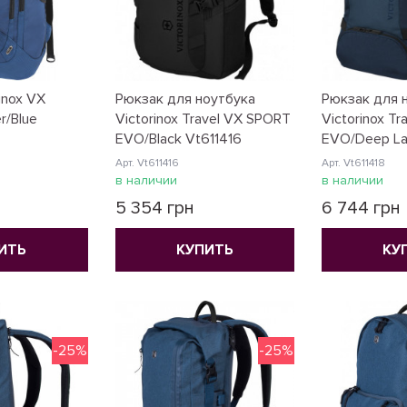
inox VX
Рюкзак для ноутбука
Рюкзак для 
r/Blue
Victorinox Travel VX SPORT
Victorinox T
EVO/Black Vt611416
EVO/Deep La
Арт. Vt611416
Арт. Vt611418
в наличии
в наличии
5 354 грн
6 744 грн
ИТЬ
КУПИТЬ
КУ
-25%
-25%