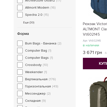
Architecture Urban2
(17)
Altmont Modern
(16)
Spectra 2.0
(15)
Еще (
30
)
Рюкзак Victori
ALTMONT Clas
Форма
Vt602145
Арт. Vt602145
Bum Bags - Бананка
(2)
в наличии
Computer Bag
(1)
3 671 грн
4
Computer Bags
(1)
КУП
Crossbody
(10)
Weekender
(1)
Вертикальная
(176)
Горизонтальная
(49)
Мессенджер
(2)
Складная
(9)