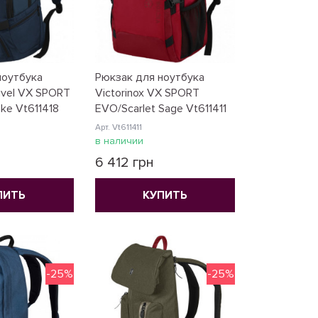
ноутбука
Рюкзак для ноутбука
ravel VX SPORT
Victorinox VX SPORT
ke Vt611418
EVO/Scarlet Sage Vt611411
Арт. Vt611411
в наличии
6 412 грн
ПИТЬ
КУПИТЬ
-25%
-25%