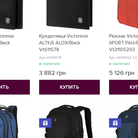
orinox
Кредитница Victorinox
Рюкзак Victo
Black
ALTIUS ALOX/Black
SPORT Pilot/
Vt611578
Vt31105203
Арт. Vt611578
Арт. Vt311052.03
в наличии
в наличии
3 882 грн
5 126 грн
ИТЬ
КУПИТЬ
КУ