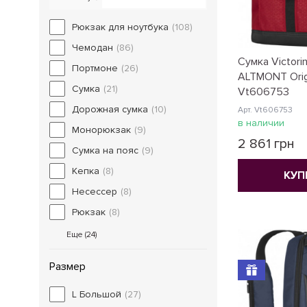
Рюкзак для ноутбука
(108)
Чемодан
(86)
Сумка Victorin
Портмоне
(26)
ALTMONT Orig
Сумка
(21)
Vt606753
Дорожная сумка
(10)
Арт. Vt606753
в наличии
Монорюкзак
(9)
2 861 грн
Сумка на пояс
(9)
Кепка
(8)
КУП
Несессер
(8)
Рюкзак
(8)
Еще (
24
)
Размер
L Большой
(27)