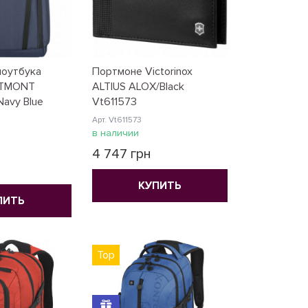
ноутбука
Портмоне Victorinox
ALTMONT
ALTIUS ALOX/Black
Navy Blue
Vt611573
Арт. Vt611573
в наличии
4 747 грн
КУПИТЬ
ПИТЬ
Top