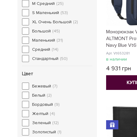
M Средний
(25)
S Маленький
(53)
XL Очень Большой
(2)
Большой
(45)
Монорюкзак V
ALTMONT Prof
Маленький
(31)
Navy Blue Vt
Средний
(14)
Арт. Vt653281
Стандартный
(50)
в наличии
4 931 грн
Цвет
КУП
Бежевый
(7)
Белый
(2)
Бордовый
(9)
Желтый
(4)
Зеленый
(12)
Золотистый
(1)