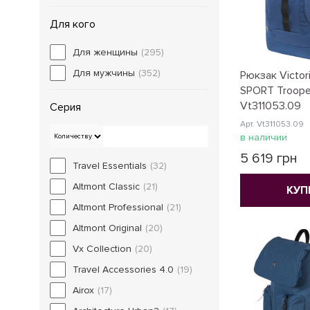
Для кого
Для женщины
(295)
Для мужчины
(352)
Рюкзак Victor
SPORT Troope
Vt311053.09
Серия
Арт. Vt311053.09
в наличии
5 619 грн
Travel Essentials
(32)
Altmont Classic
(21)
КУП
Altmont Professional
(21)
Altmont Original
(20)
Vx Collection
(20)
Travel Accessories 4.0
(19)
Airox
(17)