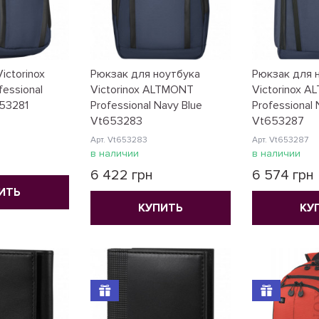
ictorinox
Рюкзак для ноутбука
Рюкзак для 
essional
Victorinox ALTMONT
Victorinox 
653281
Professional Navy Blue
Professional 
Vt653283
Vt653287
Арт. Vt653283
Арт. Vt653287
в наличии
в наличии
6 422 грн
6 574 грн
ИТЬ
КУПИТЬ
КУ