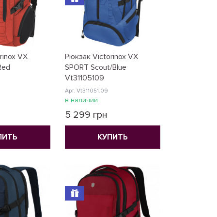
rinox VX
Рюкзак Victorinox VX
Red
SPORT Scout/Blue
Vt31105109
Арт. Vt311051.09
в наличии
5 299 грн
ПИТЬ
КУПИТЬ