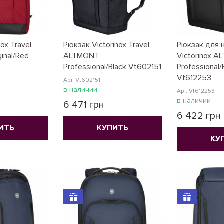
ox Travel
Рюкзак Victorinox Travel
Рюкзак для 
inal/Red
ALTMONT
Victorinox 
Professional/Black Vt602151
Professional/
Vt612253
Арт. Vt602151
в наличии
Арт. Vt612253
в наличии
6 471 грн
6 422 грн
ИТЬ
КУПИТЬ
КУ