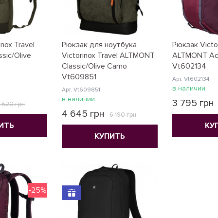
nox Travel
Рюкзак для ноутбука
Рюкзак Victor
sic/Olive
Victorinox Travel ALTMONT
ALTMONT Act
Classic/Olive Camo
Vt602134
Vt609851
Арт. Vt602134
в наличии
Арт. Vt609851
в наличии
3 795 грн
 520 грн
4 645 грн
6 190 грн
ИТЬ
КУ
КУПИТЬ
-25%