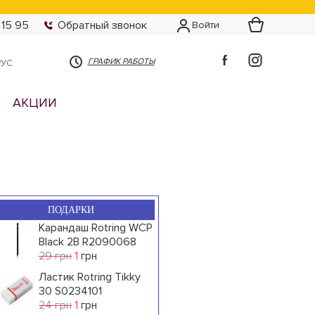
 15 95
Обратный звонок
Войти
ГРАФИК РАБОТЫ
РУС
АКЦИИ
ПОДАРКИ
Карандаш Rotring WCP
Black 2B R2090068
29 грн
1
грн
Ластик Rotring Tikky
30 S0234101
24 грн
1
грн