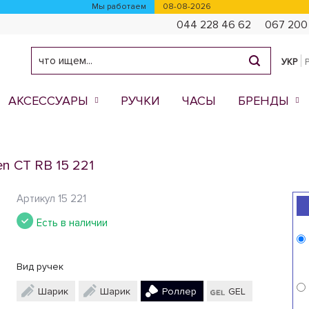
Мы работаем
08-08-2026
044 228 46 62
067 200
УКР
АКСЕССУАРЫ
РУЧКИ
ЧАСЫ
БРЕНДЫ
en CT RB 15 221
Артикул
15 221
Есть в наличии
Вид ручек
Шарик
Шарик
Роллер
GEL