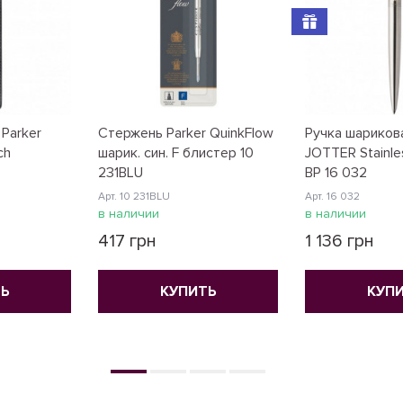
 Parker
Стержень Parker QuinkFlow
Ручка шарикова
ch
шарик. син. F блистер 10
JOTTER Stainle
231BLU
BP 16 032
Арт. 10 231BLU
Арт. 16 032
в наличии
в наличии
417 грн
1 136 грн
Ь
КУПИТЬ
КУП