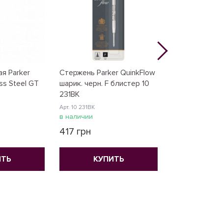
я Parker
Стержень Parker QuinkFlow
Картриджи Pa
ss Steel GT
шарик. черн. F блистер 10
/5шт. черн. 11
231BK
Арт. 11 410BK
Арт. 10 231BK
в наличии
в наличии
265 грн
417 грн
КУ
ИТЬ
КУПИТЬ