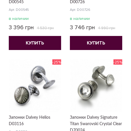
D00545
D00726
Арт. D00545
Арт. D00726
в наличии
в наличии
3 396 грн
3 746 грн
4 530 грн
4 990 грн
КУПИТЬ
КУПИТЬ
-25%
-25%
Запонки Dalvey Helios
Запонки Dalvey Signature
D03116
Titan Swarovski Crystal Clear
D70024