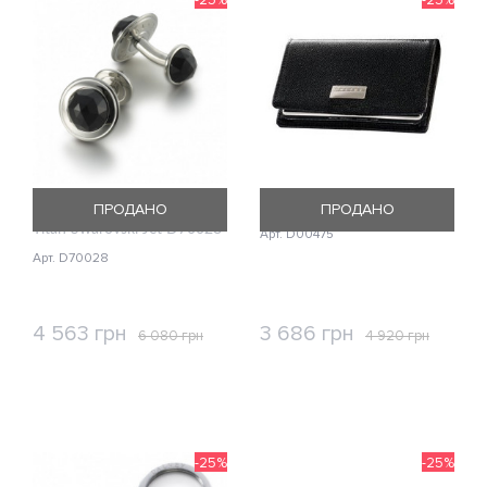
Запонки Dalvey Signature
Визитница Dalvey D00475
ПРОДАНО
ПРОДАНО
Titan Swarovski Jet D70028
Арт. D00475
Арт. D70028
4 563 грн
3 686 грн
6 080 грн
4 920 грн
КУПИТЬ
КУПИТЬ
-25%
-25%