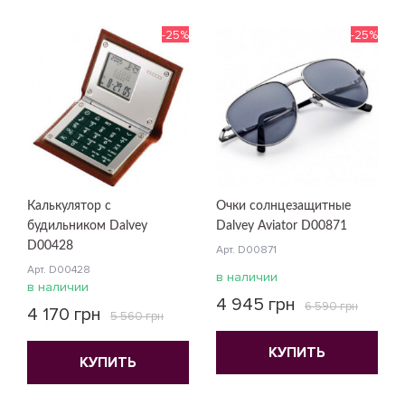
-25%
-25%
Калькулятор с
Очки солнцезащитные
будильником Dalvey
Dalvey Aviator D00871
D00428
Арт. D00871
Арт. D00428
в наличии
в наличии
4 945 грн
6 590 грн
4 170 грн
5 560 грн
КУПИТЬ
КУПИТЬ