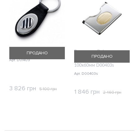
Брелок Dalvey D01409
Визитница Dalvey стальная
ПРОДАНО
ПРОДАНО
для своих визиток ST
Арт. D01409
100x60мм D00403s
Арт. D00403s
3 826 грн
5 100 грн
1 846 грн
2 460 грн
КУПИТЬ
КУПИТЬ