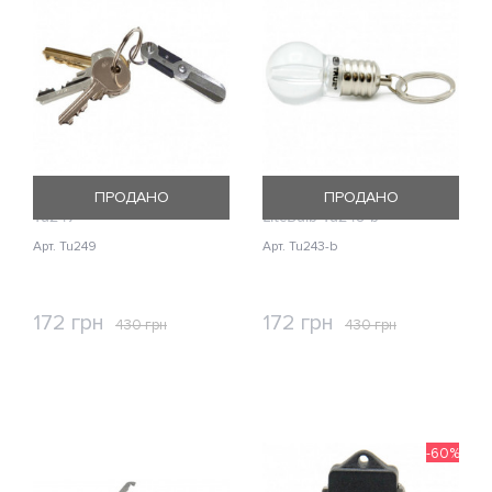
Брелок True Utility SciXors
Брелок-фонарик True Utility
ПРОДАНО
ПРОДАНО
Tu249
LiteBulb Tu243-b
Арт. Tu249
Арт. Tu243-b
172 грн
172 грн
430 грн
430 грн
КУПИТЬ
КУПИТЬ
-60%