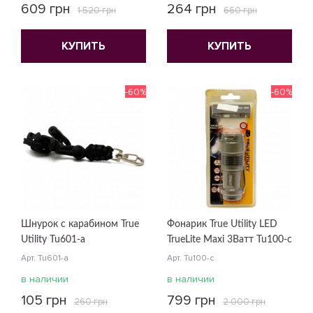
609 грн
264 грн
1 520 грн
660 грн
КУПИТЬ
КУПИТЬ
-60%
-60%
Шнурок с карабином True
Фонарик True Utility LED
Utility Tu601-a
TrueLite Maxi 3Ватт Tu100-c
Арт. Tu601-a
Арт. Tu100-c
в наличии
в наличии
105 грн
799 грн
260 грн
2 000 грн