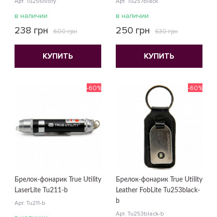
Арт. Tu256ivory
Арт. Tu257black
в наличии
в наличии
238 грн
250 грн
600 грн
630 грн
КУПИТЬ
КУПИТЬ
-60%
-60%
Брелок-фонарик True Utility
Брелок-фонарик True Utility
LaserLite Tu211-b
Leather FobLite Tu253black-
b
Арт. Tu211-b
Арт. Tu253black-b