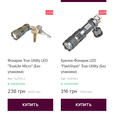
-60%
-60%
Фонарик True Utility LED
Брелок-Фонарик LED
"TrueLite Micro" (Без
"FlashStash" True Utility (Без
упаковки)
упаковки)
Арт. Tu303-c
Арт. Tu304-c
в наличии
в наличии
238 грн
316 грн
600 грн
790 грн
КУПИТЬ
КУПИТЬ