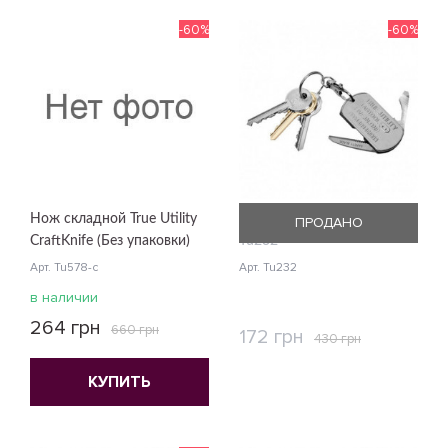
-60%
-60%
Нож складной True Utility
Брелок True Utility TagTool
ПРОДАНО
CraftKnife (Без упаковки)
Tu232
Арт. Tu578-c
Арт. Tu232
в наличии
264 грн
660 грн
172 грн
430 грн
КУПИТЬ
КУПИТЬ