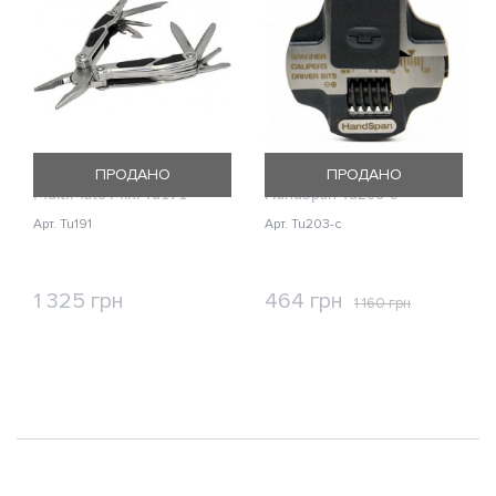
Мультитул True Utility
Брелок True Utility
ПРОДАНО
ПРОДАНО
MultiMate Mini Tu191
HandSpan Tu203-с
Арт. Tu191
Арт. Tu203-с
1 325 грн
464 грн
1 160 грн
КУПИТЬ
КУПИТЬ