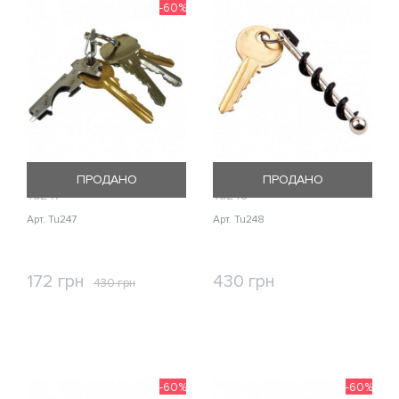
-60%
Брелок True Utility KeyTool
Брелок True Utility Twistick
ПРОДАНО
ПРОДАНО
Tu247
Tu248
Арт. Tu247
Арт. Tu248
172 грн
430 грн
430 грн
КУПИТЬ
КУПИТЬ
-60%
-60%