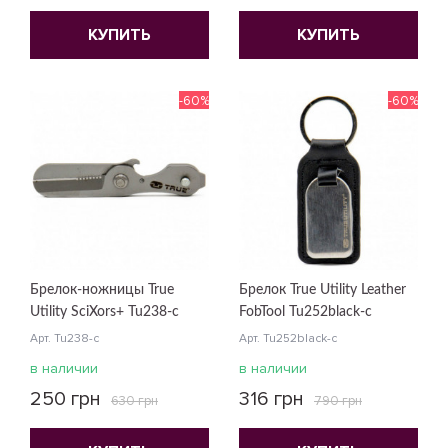
КУПИТЬ
КУПИТЬ
-60%
-60%
Брелок-ножницы True
Брелок True Utility Leather
Utility SciXors+ Tu238-с
FobTool Tu252black-c
Арт. Tu238-с
Арт. Tu252black-c
в наличии
в наличии
250 грн
316 грн
630 грн
790 грн