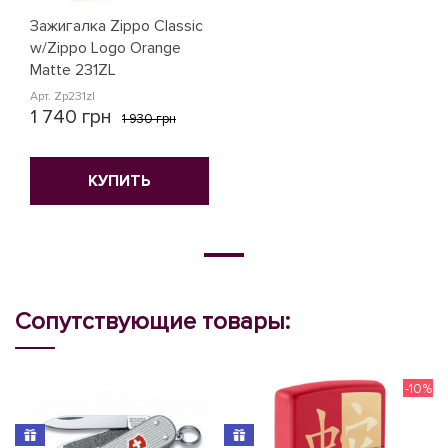
Зажигалка Zippo Classic
w/Zippo Logo Orange
Matte 231ZL
Арт. Zp231zl
1 740 грн
1 930 грн
КУПИТЬ
Сопутствующие товары:
-10%
N