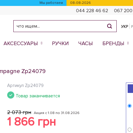
Мы работаем
08-08-2026
044 228 46 62
067 200
УКР
АКСЕССУАРЫ
РУЧКИ
ЧАСЫ
БРЕНДЫ
ampagne Zp24079
Артикул
Zp24079
Товар заканчивается
2 073 грн
Акция с 1.08 по 31.08.2026
1 866 грн