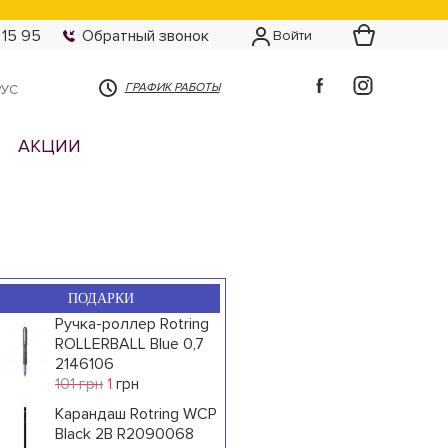
 15 95
Обратный звонок
Войти
ГРАФИК РАБОТЫ
РУС
АКЦИИ
ПОДАРКИ
Ручка-роллер Rotring
ROLLERBALL Blue 0,7
2146106
101 грн
1
грн
Карандаш Rotring WCP
Black 2B R2090068