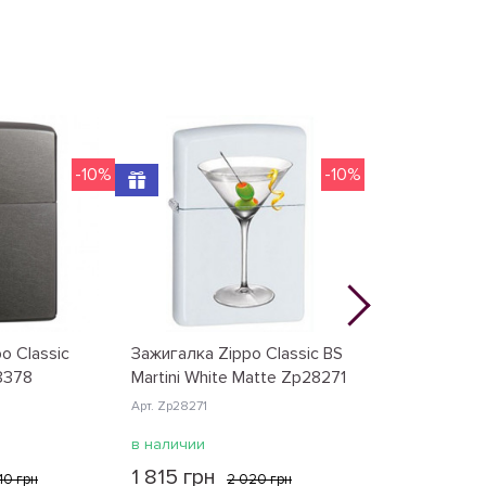
-10%
-10%
o Classic
Зажигалка Zippo Classic BS
Зажигалка Zi
8378
Martini White Matte Zp28271
Black Cracle 
Zp49400
Арт. Zp28271
Арт. Zp49400
в наличии
в наличии
1 815 грн
810 грн
2 020 грн
2 364 грн