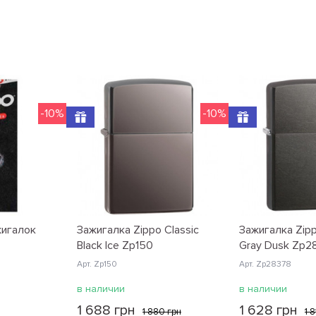
-10%
-10%
жигалок
Зажигалка Zippo Classic
Зажигалка Zipp
Black Ice Zp150
Gray Dusk Zp2
Арт. Zp150
Арт. Zp28378
в наличии
в наличии
1 688 грн
1 628 грн
1 880 грн
1 