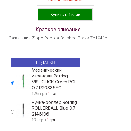
Купить в 1 клик
Краткое описание
Зажигалка Zippo Replica Brushed Brass Zp1941b
ПОДАРКИ
Механический
карандаш Rotring
VISUCLICK Green PCL
0,7 R2088550
126 грн
1
грн
Ручка-роллер Rotring
ROLLERBALL Blue 0,7
2146106
101 грн
1
грн