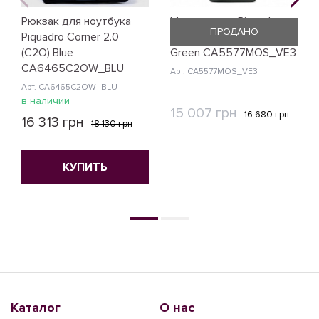
Рюкзак для ноутбука
Монорюкзак Piquadro
ПРОДАНО
Piquadro Corner 2.0
Modus Restyling (MOS)
(C2O) Blue
Green CA5577MOS_VE3
CA6465C2OW_BLU
Арт. CA5577MOS_VE3
Арт. CA6465C2OW_BLU
в наличии
15 007 грн
16 680 грн
16 313 грн
18 130 грн
КУПИТЬ
КУПИТЬ
Каталог
О нас