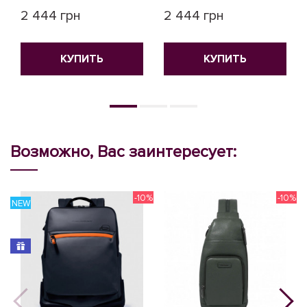
2 444 грн
2 444 грн
КУПИТЬ
КУПИТЬ
Возможно, Вас заинтересует:
-10%
-10%
NEW
N