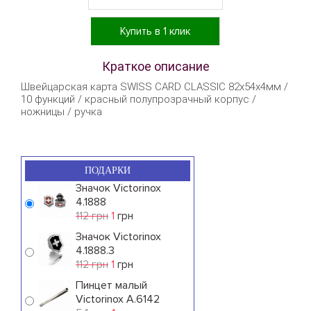
Купить в 1 клик
Краткое описание
Швейцарская карта SWISS CARD CLASSIC 82х54х4мм /
10 функций / красный полупрозрачный корпус /
ножницы / ручка
ПОДАРКИ
Значок Victorinox
4.1888
112 грн
1
грн
Значок Victorinox
4.1888.3
112 грн
1
грн
Пинцет малый
Victorinox A.6142