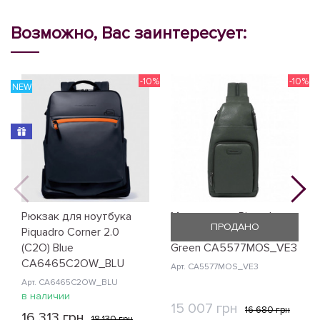
Возможно, Вас заинтересует:
-10%
-10%
NEW
N
Рюкзак для ноутбука
Монорюкзак Piquadro
ПРОДАНО
Piquadro Corner 2.0
Modus Restyling (MOS)
(C2O) Blue
Green CA5577MOS_VE3
CA6465C2OW_BLU
Арт. CA5577MOS_VE3
Арт. CA6465C2OW_BLU
в наличии
15 007 грн
16 680 грн
16 313 грн
18 130 грн