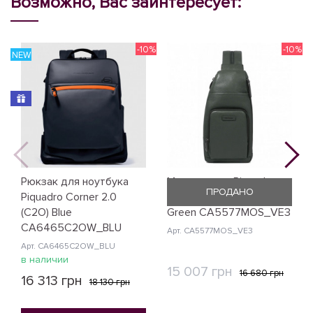
Возможно, Вас заинтересует:
-10%
-10%
NEW
N
Рюкзак для ноутбука
Монорюкзак Piquadro
ПРОДАНО
Piquadro Corner 2.0
Modus Restyling (MOS)
(C2O) Blue
Green CA5577MOS_VE3
CA6465C2OW_BLU
Арт. CA5577MOS_VE3
Арт. CA6465C2OW_BLU
в наличии
15 007 грн
16 680 грн
16 313 грн
18 130 грн