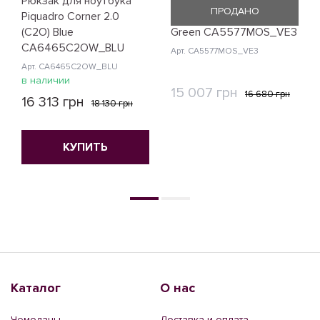
Рюкзак для ноутбука
Монорюкзак Piquadro
ПРОДАНО
Piquadro Corner 2.0
Modus Restyling (MOS)
(C2O) Blue
Green CA5577MOS_VE3
CA6465C2OW_BLU
Арт. CA5577MOS_VE3
Арт. CA6465C2OW_BLU
в наличии
15 007 грн
16 680 грн
16 313 грн
18 130 грн
КУПИТЬ
КУПИТЬ
Каталог
О нас
Чемоданы
Доставка и оплата