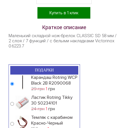
Купить в 1 клик
Краткое описание
Маленький складной нож-брелок CLASSIC SD 58 мм /
2 слоя / 7 функций / с белыми накладками Victorinox
0.6223.7
ПОДАРКИ
Карандаш Rotring WCP
Black 2B R2090068
29 грн
1
грн
Ластик Rotring Tikky
30 S0234101
24 грн
1
грн
Темляк с карабином
Красно-Черный