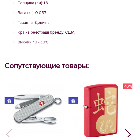
Товщина (см): 1.3
Вага (кг): 0.057
Гарантія: Довічна
Країна реєстрації бренду: США
Знижки: 10 - 30%
Сопутствующие товары:
-10%
N