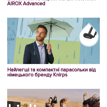
AIROX Advanced
Найлегші та компактні парасольки від
німецького бренду Knirps