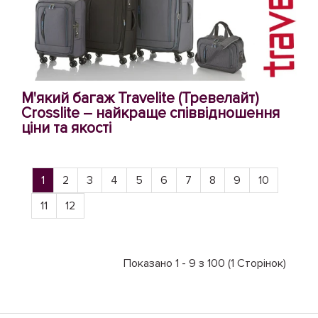
М'який багаж Travelite (Тревелайт)
Crosslite – найкраще співвідношення
ціни та якості
1
2
3
4
5
6
7
8
9
10
11
12
Показано 1 - 9 з 100 (1 Сторінок)