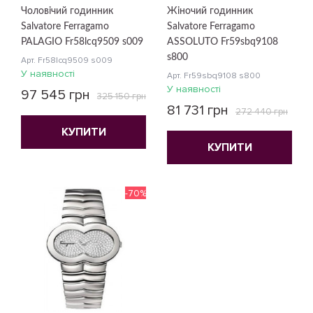
Чоловічий годинник
Жіночий годинник
Salvatore Ferragamo
Salvatore Ferragamo
PALAGIO Fr58lcq9509 s009
ASSOLUTO Fr59sbq9108
s800
Арт. Fr58lcq9509 s009
У наявності
Арт. Fr59sbq9108 s800
У наявності
97 545 грн
325 150 грн
81 731 грн
272 440 грн
КУПИТИ
КУПИТИ
-70%