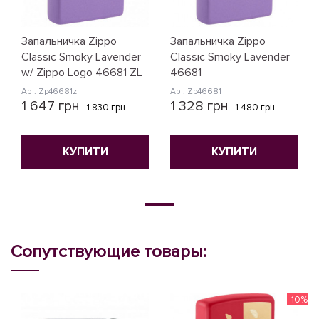
Запальничка Zippo
Запальничка Zippo
Classic Smoky Lavender
Classic Smoky Lavender
w/ Zippo Logo 46681 ZL
46681
Арт. Zp46681zl
Арт. Zp46681
1 647 грн
1 328 грн
1 830 грн
1 480 грн
КУПИТИ
КУПИТИ
Сопутствующие товары:
-10%
N