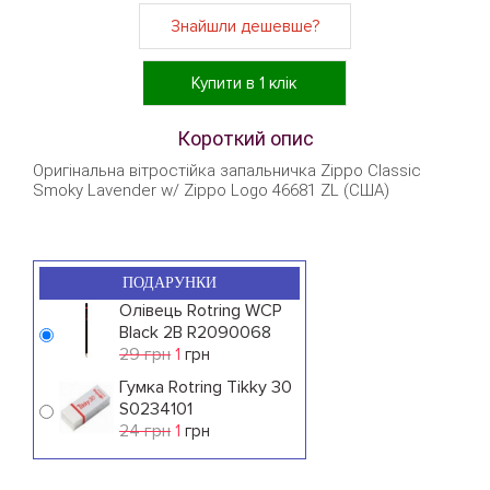
Знайшли дешевше?
Купити в 1 клік
Короткий опис
Оригінальна вітростійка запальничка Zippo Classic
Smoky Lavender w/ Zippo Logo 46681 ZL (США)
ПОДАРУНКИ
Олівець Rotring WCP
Black 2B R2090068
29 грн
1
грн
Гумка Rotring Tikky 30
S0234101
24 грн
1
грн