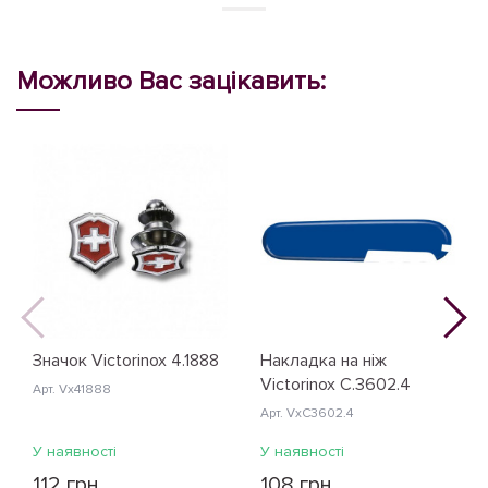
Можливо Вас зацікавить:
Значок Victorinox 4.1888
Накладка на ніж
Victorinox C.3602.4
Арт. Vx41888
Арт. VxC3602.4
У наявності
У наявності
112 грн
108 грн