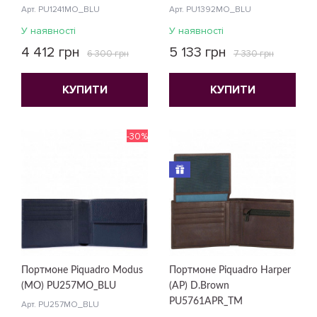
Арт. PU1241MO_BLU
Арт. PU1392MO_BLU
У наявності
У наявності
4 412 грн
5 133 грн
6 300 грн
7 330 грн
КУПИТИ
КУПИТИ
-30%
Портмоне Piquadro Modus
Портмоне Piquadro Harper
(MO) PU257MO_BLU
(AP) D.Brown
PU5761APR_TM
Арт. PU257MO_BLU