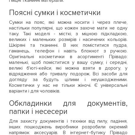
і міцні тканинні матеріали.
Поясні сумки і косметички
Сумки на пояс, які можна носити і через плече,
настільки популярні, що кожен захоче мати не одну
таку. Такі моделі - місткі, з міцною підкладкою,
великих і маленьких розмірів і насичених кольорів.
Шкіряні та тканинні. В них поміститися пудра,
гаманець, телефон і навіть блокнот з ручкою.
Оригінальні косметички в асортименті Прівадо:
маленькі, щоб поміститися у вашу сумку, і середні,
великі б'юті-кейси, які можна взяти в дорогу, у
відрядження або тривалу подорож. Всі засоби для
догляду за будуть цілими і неушкодженими.
Косметички у нас не тільки жіночі. Є універсальні
варіанти і для чоловіків.
Обкладинки для документів,
папки і несесери
Для захисту документів і техніки від пилу, падіння,
інших пошкоджень виробники розробили окремий
напрямок аксесуарів. В інтернет-бутику Прівадо