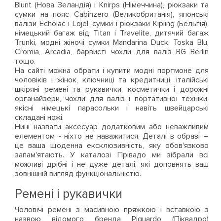
Blunt (Нова Зеландія) і Knirps (Німеччина), рюкзаки та
сумки на пояс Cabinzero (Великобританія), японські
валізи Echolac і Lojel, сумки і рюкзаки Kipling (Бельгія),
німецький багаж від Titan і Travelite, дитячий багаж
Trunki, модні жіночі сумки Mandarina Duck, Toska Blu,
Cromia, Arcadia, барвисті чохли для валіз BG Berlin
тощо.
На сайті можна обрати і купити модні портмоне для
чоловіків і жінок, ключниці та кредитниці, італійські
шкіряні ремені та рукавички, косметички і дорожні
органайзери, чохли для валіз і портативної техніки,
якісні німецькі парасольки і навіть швейцарські
складані ножі.
Нині назвати аксесуар додатковим або неважливим
елементом - ніхто не наважитися. Деталі в образі –
це ваша щоденна ексклюзивність, яку обов'язково
запам'ятають. У каталозі Прівадо ми зібрали всі
можливі дрібні і не дуже деталі, які доповнять ваш
зовнішній вигляд функціональністю.
Ремені і рукавички
Чоловічі ремені з масивною пряжкою і вставкою з
назвою відомого бренда Piquardo (Піквадро)