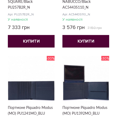
SQUARE/Black
NABUCCO/Black
PU257B2R_N
AC5443S110_N
Арт. PU257B2R_N
Арт. AC5443S110_N
У наявності
У наявності
7 333 грн
3 576 грн
7 150 грн
КУПИТИ
КУПИТИ
-30%
-30%
Портмоне Piquadro Modus
Портмоне Piquadro Modus
(MO) PU1241MO_BLU
(MO) PU1392MO_BLU