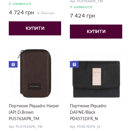
Арт. PU5761APR_TM
У наявності
У наявності
4 724 грн
6 750 грн
7 424 грн
КУПИТИ
КУПИТИ
Портмоне Piquadro Harper
Портмоне Piquadro
(AP) D.Brown
DAFNE/Black
PU5763APR_TM
PD4571DFR_N
Арт. PU5763APR_TM
Арт. PD4571DFR_N