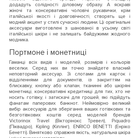
додадуть солідності діловому образу. А яскраві
жіночі та консервативні чоловічі рукавички, крім
італійської якості і довговічності, створять ще і
модний акцент у стилі сучасної людини. Ці оригінальні
аксесуари виготовлені з шанованої в усьому світі
італійської шкіри і не залишать байдужими жодного
модника.
Портмоне і монетниці
Гаманці всіх видів і моделей, розмірів і кольорів
веселки. Серед них ви точно знайдете власний
неповторний аксесуар. Зі слотами для карток і
відділеннями для документів, із закриттям на
блискавку, кнопку або клапан, тканинні або шкіряні
монетниці, консервативні кредитниці для тих, хто не
носить готівку, і затискачі для грошей, які підійдуть
фанатам паперових банкнот. Неймовірно великий
вибір аксесуарів для зберігання ваших готівкових та
безготівкових коштів серед моделей брендів
Victorinox Travel (Вікторінокс Тревел), Piquadro
(Піквадро), Kipling (Кіплінг), ENRICO BENETTI (Енріко
Бенетті). Винятково справжня якість, натуральна шкіра