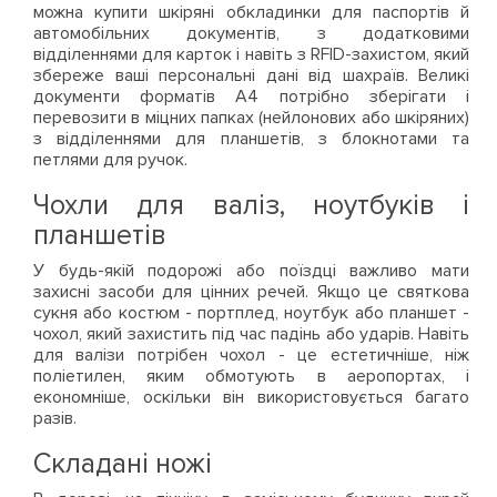
можна купити шкіряні обкладинки для паспортів й
автомобільних документів, з додатковими
відділеннями для карток і навіть з RFID-захистом, який
збереже ваші персональні дані від шахраїв. Великі
документи форматів А4 потрібно зберігати і
перевозити в міцних папках (нейлонових або шкіряних)
з відділеннями для планшетів, з блокнотами та
петлями для ручок.
Чохли для валіз, ноутбуків і
планшетів
У будь-якій подорожі або поїздці важливо мати
захисні засоби для цінних речей. Якщо це святкова
сукня або костюм - портплед, ноутбук або планшет -
чохол, який захистить під час падінь або ударів. Навіть
для валізи потрібен чохол - це естетичніше, ніж
поліетилен, яким обмотують в аеропортах, і
економніше, оскільки він використовується багато
разів.
Складані ножі