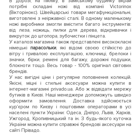
В дорозі, на пікніку, в заміському будинку вкрай
потрібні складані ножі від компанії Victorinox
(Вікторінокс). Швейцарські товари мегафункціональні,
виготовлені з неіржавної сталі. В одному маленькому
ножі виробники змогли вмістити багато інструментів:
від леза, ножиць, пилки для дерева, відкривачки і
викруток до штопора, зубочистки і пінцета.
У каталозі магазина також представлені висококласні
німецькі
парасольки
, які відомі своєю стійкістю до
вітру і тривалою експлуатацією, ключниці, брелоки і
значки, бірки, ремені для багажу, дорожні подушки,
блокноти тощо. Весь товар - 100% оригінал світових
брендів.
У нас вигідні ціни і регулярне поповнення колекцій.
Якісні, міцні і стильні аксесуари можна купити в
інтернет-магазині privado.ua. Або ж відвідати мережу
бутиків в Києві. Наші менеджери допоможуть швидко
оформити замовлення. Доставка здійснюється
кур'єром по Києву і поштовими операторами в усі
населені пункти України: Одеса, Дніпро, Львів, Харків,
Ужгород, Кропивницький та ін. З будь-якого куточка
України можна купити справжні брендові аксесуари на
сайті Прівадо.