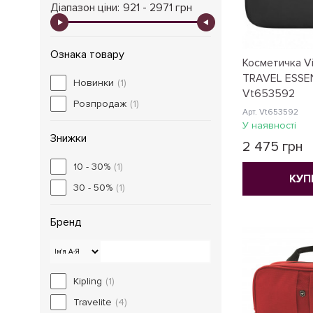
Діапазон ціни:
921 - 2971 грн
Ознака товару
Косметичка Vi
TRAVEL ESSEN
Новинки
(1)
Vt653592
Розпродаж
(1)
Арт. Vt653592
У наявності
Знижки
2 475 грн
10 - 30%
(1)
КУП
30 - 50%
(1)
Бренд
Kipling
(1)
Travelite
(4)