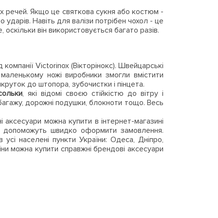
их речей. Якщо це святкова сукня або костюм -
о ударів. Навіть для валізи потрібен чохол - це
, оскільки він використовується багато разів.
д компанії Victorinox (Вікторінокс). Швейцарські
у маленькому ножі виробники змогли вмістити
икруток до штопора, зубочистки і пінцета.
сольки
, які відомі своєю стійкістю до вітру і
 багажу, дорожні подушки, блокноти тощо. Весь
льні аксесуари можна купити в інтернет-магазині
ери допоможуть швидко оформити замовлення.
усі населені пункти України: Одеса, Дніпро,
аїни можна купити справжні брендові аксесуари