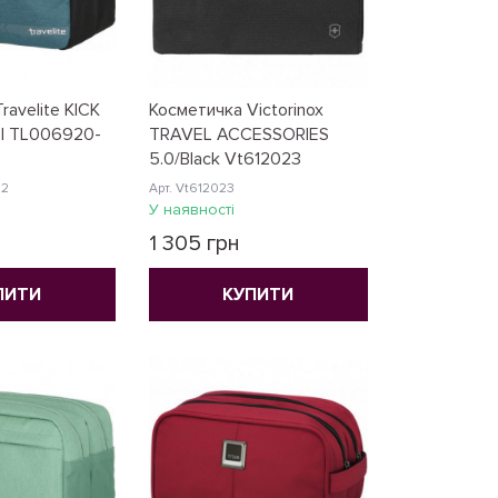
ravelite KICK
Косметичка Victorinox
ol TL006920-
TRAVEL ACCESSORIES
5.0/Black Vt612023
22
Арт. Vt612023
У наявності
1 305 грн
ПИТИ
КУПИТИ