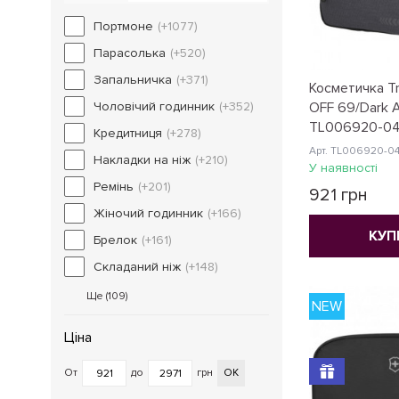
Портмоне
(+1077)
Парасолька
(+520)
Запальничка
(+371)
Косметичка Tr
Чоловічий годинник
(+352)
OFF 69/Dark A
TL006920-0
Кредитниця
(+278)
Арт. TL006920-0
Накладки на ніж
(+210)
У наявності
Ремінь
(+201)
921 грн
Жіночий годинник
(+166)
КУП
Брелок
(+161)
Складаний ніж
(+148)
Ще (
109
)
NEW
Ціна
От
до
грн
ОК