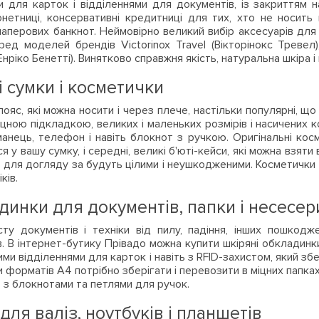
и для карток і відділеннями для документів, із закриттям н
онетниці, консервативні кредитниці для тих, хто не носить г
аперових банкнот. Неймовірно великий вибір аксесуарів для 
ред моделей брендів Victorinox Travel (Вікторінокс Тревел), 
нріко Бенетті). Винятково справжня якість, натуральна шкіра і 
 сумки і косметички
ояс, які можна носити і через плече, настільки популярні, що
міцною підкладкою, великих і маленьких розмірів і насичених к
манець, телефон і навіть блокнот з ручкою. Оригінальні кос
я у вашу сумку, і середні, великі б'юті-кейси, які можна взят
 для догляду за будуть цілими і неушкодженими. Косметички у н
ків.
динки для документів, папки і несесер
ту документів і техніки від пилу, падіння, інших пошко
в. В інтернет-бутику Прівадо можна купити шкіряні обкладинк
и відділеннями для карток і навіть з RFID-захистом, який збе
 форматів А4 потрібно зберігати і перевозити в міцних папках
, з блокнотами та петлями для ручок.
для валіз, ноутбуків і планшетів