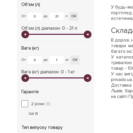
Об'єм (л)
У будь-як
портплед, 
От
до
л
ОК
естетичніш
Об'єм (л) діапазон:
0 - 21 л
Склад
В дорозі, 
товари ме
Вага (кг)
багато інс
У каталоз
От
до
кг
ОК
тривалою 
товар - 10
Вага (кг) діапазон:
0 - 1 кг
У нас вигі
privado.u
Доставка 
Львів, Ха
Гарантія
на сайті П
2 роки
(8)
Ще (
1
)
Тип випуску товару