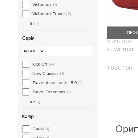
Victorinox
(1)
Victorinox Travel
(2)
Ще (
1
)
Косметичка Vi
ПРО
ACCESSORIES
Серія
Vt311731.03
Арт. Vt311731.03
Kick Off
(4)
1 680 грн
New Classics
(1)
КУП
Travel Accessories 5.0
(1)
Travel Essentials
(1)
Ще (
2
)
Колір
Ориг
Синій
(1)