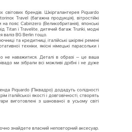
их світових брендів. Шкіргалантерея Piquardo
torinox Travel (багажна продукція), вітростійкі
и на пояс Cabinzero (Великобританія), японські
ід Titan і Travelite, дитячий багаж Trunki, модні
я валіз BG Berlin тощо.
ючниці та кредитниці, італійські шкіряні ремені
тативної техніки, якісні німецькі парасольки і
о не наважитися. Деталі в образі – це ваша
вадо ми зібрали всі можливі дрібні і не дуже
енда Piquardo (Піквадро) додадуть солідності
ім італійської якості і довговічності, створять
ари виготовлені з шанованої в усьому світі
и точно знайдете власний неповторний аксесуар.