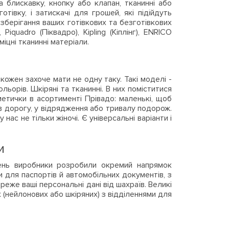
а блискавку, кнопку або клапан, тканинні або
отівку, і затискачі для грошей, які підійдуть
зберігання ваших готівкових та безготівкових
Piquadro (Піквадро), Kipling (Кіплінг), ENRICO
міцні тканинні матеріали.
 кожен захоче мати не одну таку. Такі моделі -
ольорів. Шкіряні та тканинні. В них поміститися
метички в асортименті Прівадо: маленькі, щоб
и в дорогу, у відрядження або тривалу подорож.
ас не тільки жіночі. Є універсальні варіанти і
и
джень виробники розробили окремий напрямок
и для паспортів й автомобільних документів, з
реже ваші персональні дані від шахраїв. Великі
 (нейлонових або шкіряних) з відділеннями для