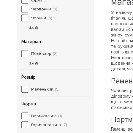
магаз
Сірий
(1)
Червоний
(3)
У нашому 
(Італія), 
Чорний
(3)
парасольки
Ще (
1
)
валізи Ech
жіночі сум
На сайті м
Матеріал
та рукави
навіть шве
Поліестер
(8)
Нині назв
щоденна е
Ще (
1
)
деталі, як
Розмір
Ремені
Маленький
(5)
Чоловічі 
діловому о
ще і модн
Форма
італійськ
Вертикальна
(1)
Портм
Горизонтальна
(7)
Гаманці вс