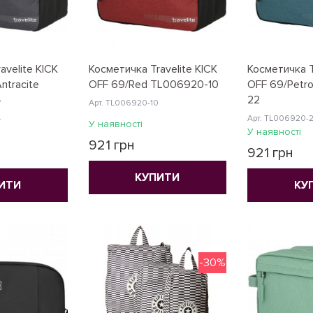
avelite KICK
Косметичка Travelite KICK
Косметичка T
ntracite
OFF 69/Red TL006920-10
OFF 69/Petr
4
22
Арт. TL006920-10
4
Арт. TL006920-
У наявності
У наявності
921 грн
921 грн
КУПИТИ
ИТИ
КУ
-30%