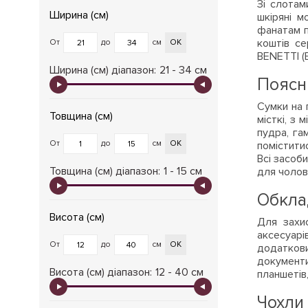
Зі слотам
Ширина (см)
шкіряні м
фанатам п
коштів се
От
до
см
ОК
BENETTI (Е
Ширина (см) діапазон:
21 - 34 см
Поясні
Сумки на п
Товщина (см)
місткі, з 
пудра, га
От
до
см
ОК
поміститис
Всі засоби
Товщина (см) діапазон:
1 - 15 см
для чолові
Обкла
Висота (см)
Для захис
аксесуарі
От
до
см
ОК
додатковим
документи
Висота (см) діапазон:
12 - 40 см
планшетів
Чохли 