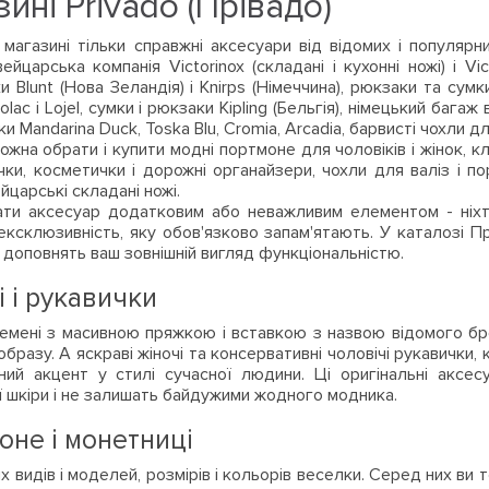
ині Privado (Прівадо)
магазині тільки справжні аксесуари від відомих і популярн
швейцарська компанія Victorinox (складані і кухонні ножі) і Vic
 Blunt (Нова Зеландія) і Knirps (Німеччина), рюкзаки та сумк
olac і Lojel, сумки і рюкзаки Kipling (Бельгія), німецький багаж в
ки Mandarina Duck, Toska Blu, Cromia, Arcadia, барвисті чохли дл
ожна обрати і купити модні портмоне для чоловіків і жінок, кл
чки, косметички і дорожні органайзери, чохли для валіз і пор
йцарські складані ножі.
ати аксесуар додатковим або неважливим елементом - ніхт
ксклюзивність, яку обов'язково запам'ятають. У каталозі Прі
і доповнять ваш зовнішній вигляд функціональністю.
 і рукавички
ремені з масивною пряжкою і вставкою з назвою відомого бр
бразу. А яскраві жіночі та консервативні чоловічі рукавички, кр
ий акцент у стилі сучасної людини. Ці оригінальні аксесу
ої шкіри і не залишать байдужими жодного модника.
оне і монетниці
іх видів і моделей, розмірів і кольорів веселки. Серед них в