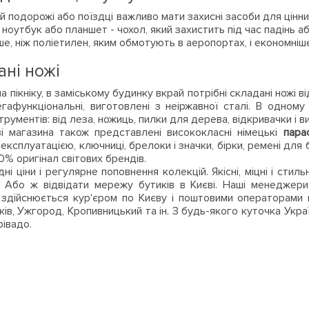
ій подорожі або поїздці важливо мати захисні засоби для цінн
ноутбук або планшет - чохол, який захистить під час падінь аб
е, ніж поліетилен, яким обмотують в аеропортах, і економніше
ані ножі
на пікніку, в заміському будинку вкрай потрібні складані ножі ві
гафункціональні, виготовлені з неіржавної сталі. В одном
трументів: від леза, ножиць, пилки для дерева, відкривачки і в
і магазина також представлені висококласні німецькі
пара
експлуатацією, ключниці, брелоки і значки, бірки, ремені для
0% оригінал світових брендів.
дні ціни і регулярне поповнення колекцій. Якісні, міцні і сти
a. Або ж відвідати мережу бутиків в Києві. Наші менедж
здійснюється кур'єром по Києву і поштовими операторами в 
рків, Ужгород, Кропивницький та ін. З будь-якого куточка Укр
рівадо.