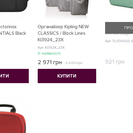
ctorinox
Органайзер Kipling NEW
Косметичка Tr
ПРО
TIALS Black
CLASSICS / Block Lines
Off 69 Sage
KI3924_23X
Арт. TL006920-
Арт. KI3924_23X
У наявності
921 грн
2 971 грн
4 240 грн
КУ
ИТИ
КУПИТИ