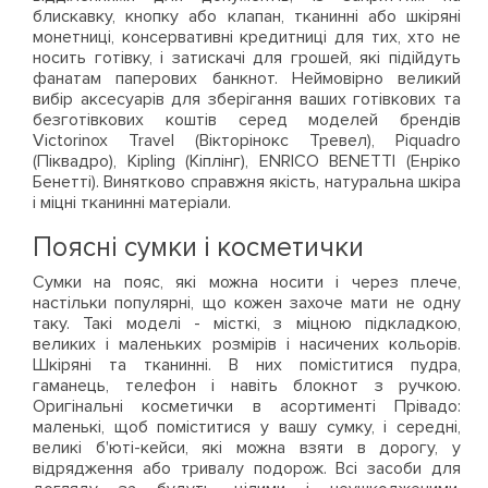
блискавку, кнопку або клапан, тканинні або шкіряні
монетниці, консервативні кредитниці для тих, хто не
носить готівку, і затискачі для грошей, які підійдуть
фанатам паперових банкнот. Неймовірно великий
вибір аксесуарів для зберігання ваших готівкових та
безготівкових коштів серед моделей брендів
Victorinox Travel (Вікторінокс Тревел), Piquadro
(Піквадро), Kipling (Кіплінг), ENRICO BENETTI (Енріко
Бенетті). Винятково справжня якість, натуральна шкіра
і міцні тканинні матеріали.
Поясні сумки і косметички
Сумки на пояс, які можна носити і через плече,
настільки популярні, що кожен захоче мати не одну
таку. Такі моделі - місткі, з міцною підкладкою,
великих і маленьких розмірів і насичених кольорів.
Шкіряні та тканинні. В них поміститися пудра,
гаманець, телефон і навіть блокнот з ручкою.
Оригінальні косметички в асортименті Прівадо:
маленькі, щоб поміститися у вашу сумку, і середні,
великі б'юті-кейси, які можна взяти в дорогу, у
відрядження або тривалу подорож. Всі засоби для