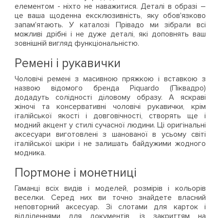
елементом - ніхто не наважитися. Деталі в образі –
це ваша щоденна ексклюзивність, яку обов'язково
запам'ятають. У каталозі Прівадо ми зібрали всі
можливі дрібні і не дуже деталі, які доповнять ваш
зовнішній вигляд функціональністю.
Ремені і рукавички
Чоловічі ремені з масивною пряжкою і вставкою з
назвою відомого бренда Piquardo (Піквадро)
додадуть солідності діловому образу. А яскраві
жіночі та консервативні чоловічі рукавички, крім
італійської якості і довговічності, створять ще і
модний акцент у стилі сучасної людини. Ці оригінальні
аксесуари виготовлені з шанованої в усьому світі
італійської шкіри і не залишать байдужими жодного
модника.
Портмоне і монетниці
Гаманці всіх видів і моделей, розмірів і кольорів
веселки. Серед них ви точно знайдете власний
неповторний аксесуар. Зі слотами для карток і
відділеннями для документів, із закриттям на