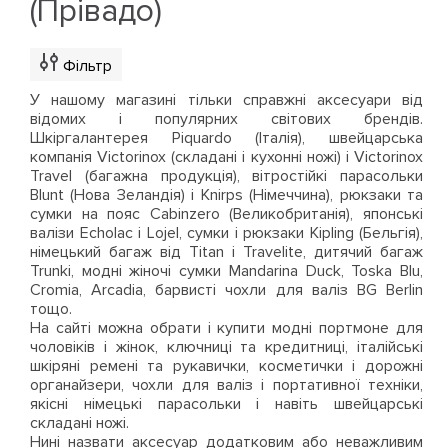
(Прівадо)
Фільтр
У нашому магазині тільки справжні аксесуари від
відомих і популярних світових брендів.
Шкіргалантерея Piquardo (Італія), швейцарська
компанія Victorinox (складані і кухонні ножі) і Victorinox
Travel (багажна продукція), вітростійкі парасольки
Blunt (Нова Зеландія) і Knirps (Німеччина), рюкзаки та
сумки на пояс Cabinzero (Великобританія), японські
валізи Echolac і Lojel, сумки і рюкзаки Kipling (Бельгія),
німецький багаж від Titan і Travelite, дитячий багаж
Trunki, модні жіночі сумки Mandarina Duck, Toska Blu,
Cromia, Arcadia, барвисті чохли для валіз BG Berlin
тощо.
На сайті можна обрати і купити модні портмоне для
чоловіків і жінок, ключниці та кредитниці, італійські
шкіряні ремені та рукавички, косметички і дорожні
органайзери, чохли для валіз і портативної техніки,
якісні німецькі парасольки і навіть швейцарські
складані ножі.
Нині назвати аксесуар додатковим або неважливим