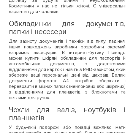
догляду за будуть цілими і неушкодженими.
Косметички у нас не тільки жіночі. Є універсальні
варіанти і для чоловіків.
Обкладинки для документів,
папки і несесери
Для захисту документів і техніки від пилу, падіння,
інших пошкоджень виробники розробили окремий
напрямок аксесуарів. В інтернет-бутику Прівадо
можна купити шкіряні обкладинки для паспортів й
автомобільних документів, з додатковими
відділеннями для карток і навіть з RFID-захистом, який
збереже ваші персональні дані від шахраїв. Великі
документи форматів А4 потрібно зберігати і
перевозити в міцних папках (нейлонових або шкіряних)
з відділеннями для планшетів, з блокнотами та
петлями для ручок.
Чохли для валіз, ноутбуків і
планшетів
У будь-якій подорожі або поїздці важливо мати