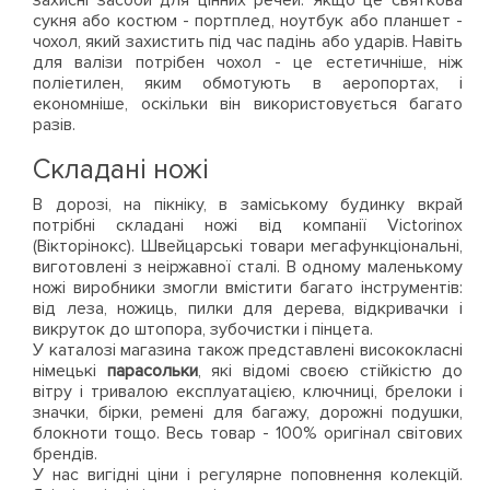
захисні засоби для цінних речей. Якщо це святкова
сукня або костюм - портплед, ноутбук або планшет -
чохол, який захистить під час падінь або ударів. Навіть
для валізи потрібен чохол - це естетичніше, ніж
поліетилен, яким обмотують в аеропортах, і
економніше, оскільки він використовується багато
разів.
Складані ножі
В дорозі, на пікніку, в заміському будинку вкрай
потрібні складані ножі від компанії Victorinox
(Вікторінокс). Швейцарські товари мегафункціональні,
виготовлені з неіржавної сталі. В одному маленькому
ножі виробники змогли вмістити багато інструментів:
від леза, ножиць, пилки для дерева, відкривачки і
викруток до штопора, зубочистки і пінцета.
У каталозі магазина також представлені висококласні
німецькі
парасольки
, які відомі своєю стійкістю до
вітру і тривалою експлуатацією, ключниці, брелоки і
значки, бірки, ремені для багажу, дорожні подушки,
блокноти тощо. Весь товар - 100% оригінал світових
брендів.
У нас вигідні ціни і регулярне поповнення колекцій.