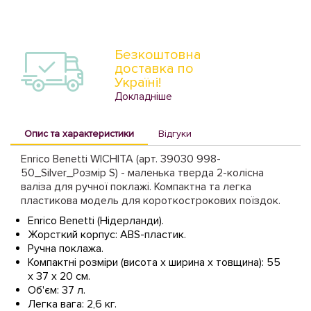
Безкоштовна
доставка по
Україні!
Докладніше
Опис та характеристики
Відгуки
Enrico Benetti WICHITA (арт. 39030 998-
50_Silver_Розмір S) - маленька тверда 2-колісна
валіза для ручної поклажі. Компактна та легка
пластикова модель для короткострокових поїздок.
Enrico Benetti (Нідерланди).
Жорсткий корпус: ABS-пластик.
Ручна поклажа.
Компактні розміри (висота х ширина х товщина): 55
х 37 х 20 см.
Об'єм: 37 л.
Легка вага: 2,6 кг.