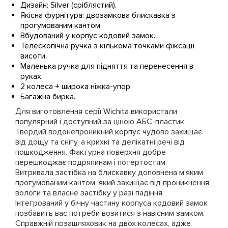
Дизайн: Silver (сріблястий).
Якісна фурнітура: двозамкова блискавка з
прогумованим кантом.
Вбудований у корпус кодовий замок.
Телескопічна ручка з кількома точками фіксації
висоти.
Маленька ручка для підняття та перенесення в
руках.
2 колеса + широка ніжка-упор.
Багажна бирка.
Для виготовлення серії Wichita використали
популярний і доступний за ціною АБС-пластик.
Твердий водонепроникний корпус чудово захищає
від дощу та снігу, а крихкі та делікатні речі від
пошкодження. Фактурна поверхня добре
перешкоджає подряпинам і потертостям.
Витривала застібка на блискавку доповнена м'яким
прогумованим кантом, який захищає від проникнення
вологи та власне застібку у разі падіння.
Інтегрований у бічну частину корпуса кодовий замок
позбавить вас потреби возитися з навісним замком.
Справжній позашляховик на двох колесах, адже