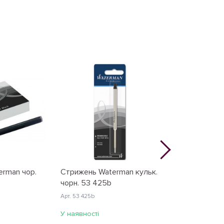
erman чор.
Стрижень Waterman кульк.
Картриджі Wa
чорн. 53 425b
/8шт 52 007
Арт. 53 425b
Арт. 52 007
У наявності
У наявності