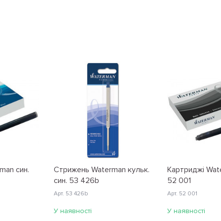
man син.
Стрижень Waterman кульк.
Картриджі Wat
син. 53 426b
52 001
Арт. 53 426b
Арт. 52 001
У наявності
У наявності