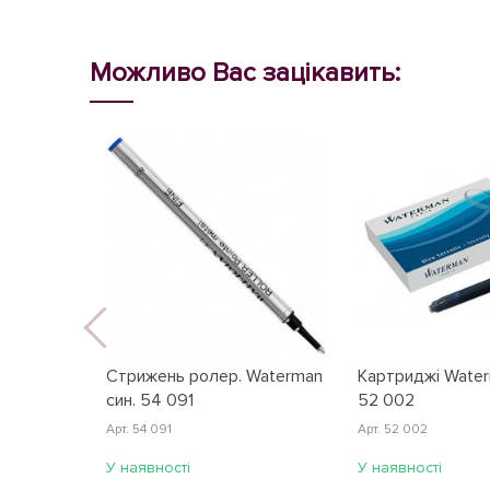
Можливо Вас зацікавить:
Стрижень ролер. Waterman
Картриджі Water
син. 54 091
52 002
Арт. 54 091
Арт. 52 002
У наявності
У наявності