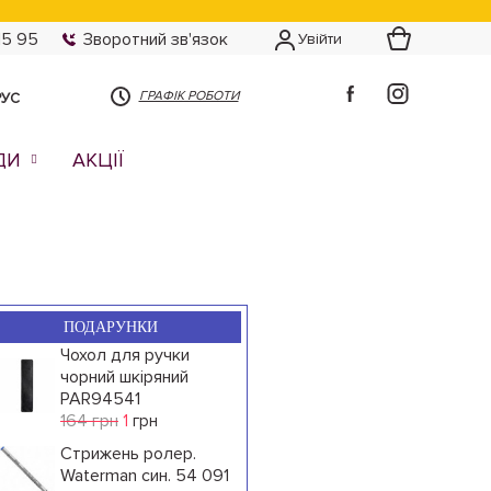
15 95
Зворотний зв'язок
Увійти
ГРАФІК РОБОТИ
РУС
ДИ
АКЦІЇ
ПОДАРУНКИ
Чохол для ручки
чорний шкіряний
PAR94541
164 грн
1
грн
Стрижень ролер.
Waterman син. 54 091