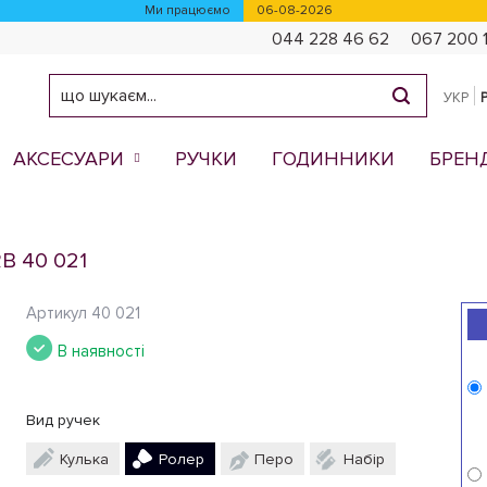
Ми працюємо
06-08-2026
044 228 46 62
067 200 
УКР
АКСЕСУАРИ
РУЧКИ
ГОДИННИКИ
БРЕН
B 40 021
Артикул
40 021
В наявності
Вид ручек
Кулька
Ролер
Перо
Набір