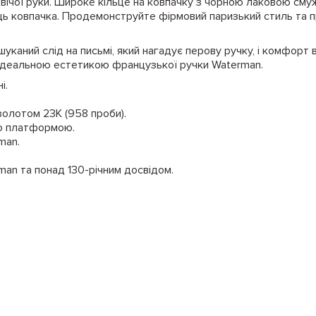
овічої руки. Широке кільце на ковпачку з чорною лаковою сму
ць ковпачка. Продемонструйте фірмовий паризький стиль та п
шуканий слід на письмі, який нагадує перову ручку, і комфорт
я ідеальною естетикою французької ручки Waterman.
і.
золотом 23К (958 проби).
ою платформою.
man.
man та понад 130-річним досвідом.