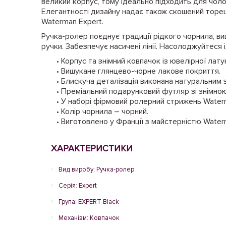
великий корпус, тому ідеально підходить для чол
Елегантності дизайну надає також скошений торе
Waterman Expert.
Ручка-ролер поєднує традиції рідкого чорнила, ви
ручки. Забезпечує насичені лінії. Насолоджуйтес
• Корпус та знімний ковпачок із ювелірної латун
• Вишукане глянцево-чорне лакове покриття.
• Блискуча деталізація виконана натуральним 
• Преміальний подарунковий футляр зі знімн
• У наборі фірмовий ролерний стрижень Water
• Колір чорнила – чорний.
• Виготовлено у Франції з майстерністю Water
ХАРАКТЕРИСТИКИ
Вид виробу: Ручка-ролер
Серія: Expert
Група: EXPERT Black
Механізм: Ковпачок