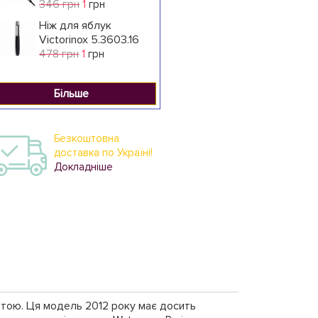
346 грн
1
грн
Ніж для яблук
Victorinox 5.3603.16
478 грн
1
грн
Більше
Безкоштовна
доставка по Україні!
Докладніше
отою. Ця модель 2012 року має досить