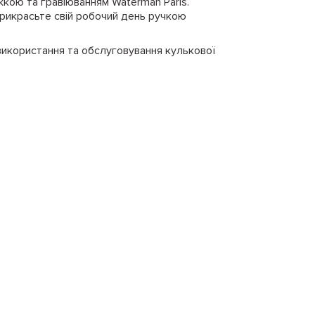
жкою та гравіюванням Waterman Paris.
рикрасьте свій робочий день ручкою
 використання та обслуговування кулькової