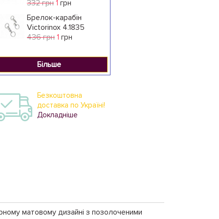
332 грн
1
грн
Брелок-карабін
Victorinox 4.1835
436 грн
1
грн
Більше
Безкоштовна
доставка по Україні!
Докладніше
орному матовому дизайні з позолоченими