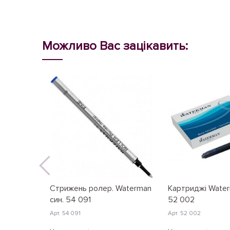
Можливо Вас зацікавить:
Стрижень ролер. Waterman
Картриджі Water
син. 54 091
52 002
Арт. 54 091
Арт. 52 002