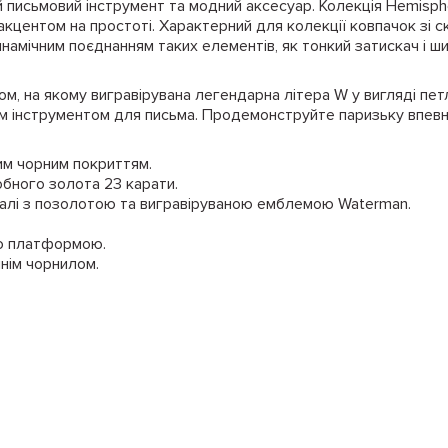
 письмовий інструмент та модний аксесуар. Колекція Hemisph
з акцентом на простоті. Характерний для колекції ковпачок зі
 динамічним поєднанням таких елементів, як тонкий затискач і 
, на якому вигравірувана легендарна літера W у вигляді петл
им інструментом для письма. Продемонструйте паризьку впев
вим чорним покриттям.
бного золота 23 карати.
талі з позолотою та вигравіруваною емблемою Waterman.
ою платформою.
нім чорнилом.