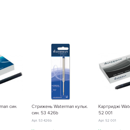
man син.
Стрижень Waterman кульк.
Картриджі Wat
син. 53 426b
52 001
Арт. 53 426b
Арт. 52 001