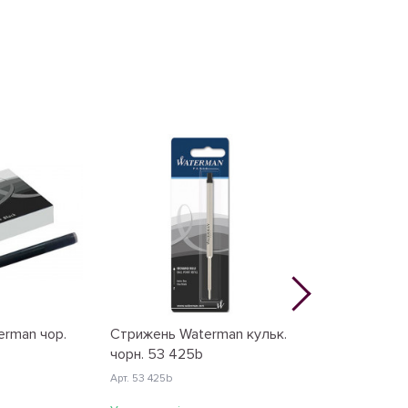
erman чор.
Стрижень Waterman кульк.
Картриджі Wa
чорн. 53 425b
/8шт 52 007
Арт. 53 425b
Арт. 52 007