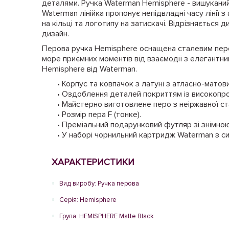
деталями. Ручка Waterman Hemisphere - вишуканий
Waterman лінійка пропонує непідвладні часу лінії 
на кільці та логотипу на затискачі. Відрізняється
дизайн.
Перова ручка Hemisphere оснащена сталевим пером
море приємних моментів від взаємодії з елегантн
Hemisphere від Waterman.
• Корпус та ковпачок з латуні з атласно-мато
• Оздоблення деталей покриттям із високопро
• Майстерно виготовлене перо з неіржавної с
• Розмір пера F (тонке).
• Преміальний подарунковий футляр зі знімн
• У наборі чорнильний картридж Waterman з си
ХАРАКТЕРИСТИКИ
Вид виробу: Ручка перова
Серія: Hemisphere
Група: HEMISPHERE Mаtte Black