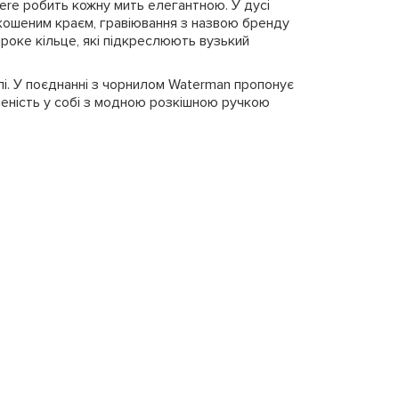
ere робить кожну мить елегантною. У дусі
 скошеним краєм, гравіювання з назвою бренду
широке кільце, які підкреслюють вузький
і. У поєднанні з чорнилом Waterman пропонує
неність у собі з модною розкішною ручкою