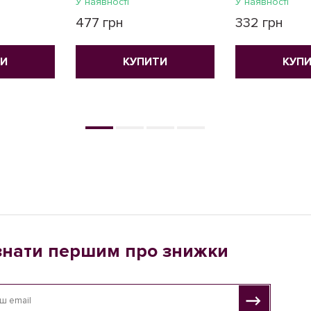
У наявності
У наявності
477 грн
332 грн
ТИ
КУПИТИ
КУП
знати першим про знижки