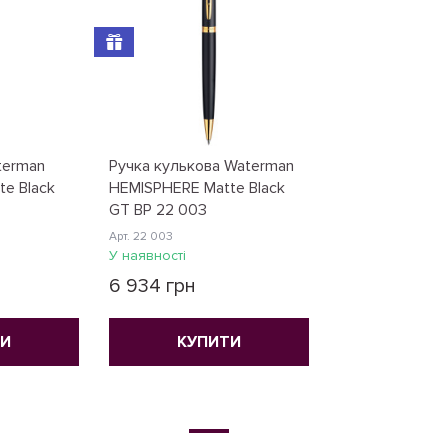
terman
Ручка кулькова Waterman
e Black
HEMISPHERE Mаtte Black
GT BP 22 003
Арт. 22 003
У наявності
6 934 грн
ТИ
КУПИТИ