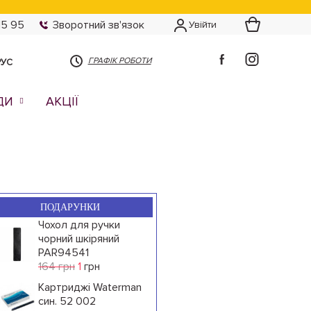
15 95
Зворотний зв'язок
Увійти
ГРАФІК РОБОТИ
РУС
ДИ
АКЦІЇ
ПОДАРУНКИ
Чохол для ручки
чорний шкіряний
PAR94541
164 грн
1
грн
Картриджі Waterman
син. 52 002