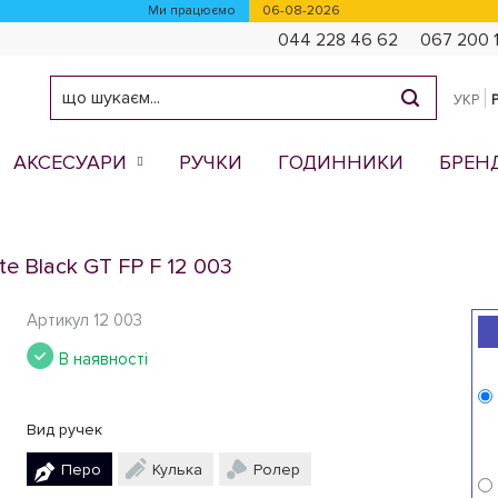
Ми працюємо
06-08-2026
044 228 46 62
067 200 
УКР
АКСЕСУАРИ
РУЧКИ
ГОДИННИКИ
БРЕН
 Black GT FP F 12 003
Артикул
12 003
В наявності
Вид ручек
Перо
Кулька
Ролер