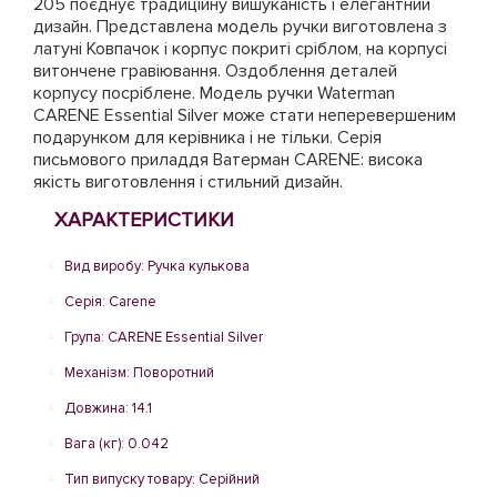
205 поєднує традиційну вишуканість і елегантний
дизайн. Представлена ​​модель ручки виготовлена ​​з
латуні Ковпачок і корпус покриті сріблом, на корпусі
витончене гравіювання. Оздоблення деталей
корпусу посріблене. Модель ручки Waterman
CARENE Essential Silver може стати неперевершеним
подарунком для керівника і не тільки. Серія
письмового приладдя Ватерман CARENE: висока
якість виготовлення і стильний дизайн.
ХАРАКТЕРИСТИКИ
Вид виробу: Ручка кулькова
Серія: Carene
Група: CARENE Essential Silver
Механізм: Поворотний
Довжина: 14.1
Вага (кг): 0.042
Тип випуску товару: Серійний