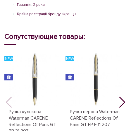
Гарантія: 2 роки
Країна реєстрації бренду: Франція
Сопутствующие товары:
NEW
NEW
N
Ручка кулькова
Ручка перова Waterman
Waterman CARENE
CARENE Reflections Of
Reflections Of Paris GT
Paris GT FP F 11 207