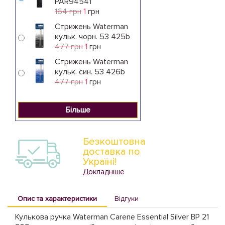
PAR94541
164 грн
1
грн
Стрижень Waterman
кульк. чорн. 53 425b
477 грн
1
грн
Стрижень Waterman
кульк. син. 53 426b
477 грн
1
грн
Більше
Безкоштовна
доставка по
Україні!
Докладніше
Опис та характеристики
Відгуки
Кулькова ручка Waterman Carene Essential Silver BP 21