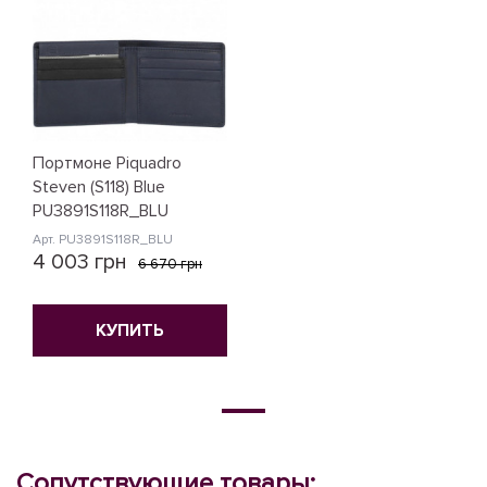
Портмоне Piquadro
Steven (S118) Blue
PU3891S118R_BLU
Арт. PU3891S118R_BLU
4 003 грн
6 670 грн
КУПИТЬ
Сопутствующие товары: