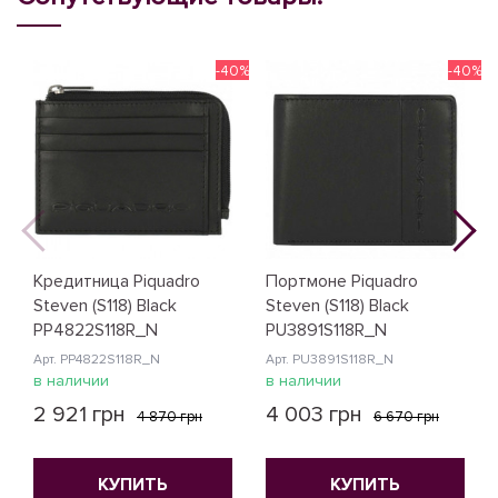
-40%
-40%
Кредитница Piquadro
Портмоне Piquadro
Steven (S118) Black
Steven (S118) Black
PP4822S118R_N
PU3891S118R_N
Арт. PP4822S118R_N
Арт. PU3891S118R_N
в наличии
в наличии
2 921 грн
4 003 грн
4 870 грн
6 670 грн
КУПИТЬ
КУПИТЬ