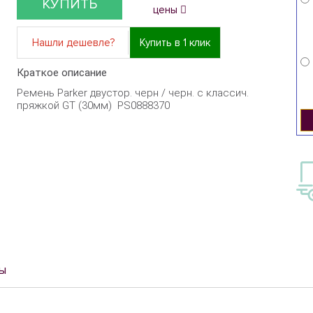
КУПИТЬ
цены
Нашли дешевле?
Купить в 1 клик
Краткое описание
Ремень Parker двустор. черн / черн. с классич.
пряжкой GT (30мм) PS0888370
ы