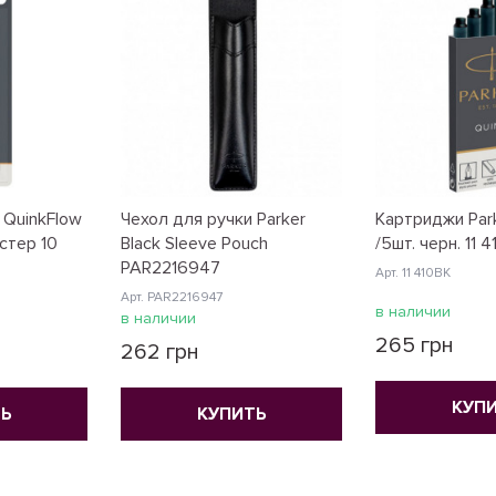
 QuinkFlow
Чехол для ручки Parker
Картриджи Park
истер 10
Black Sleeve Pouch
/5шт. черн. 11 
PAR2216947
Арт. 11 410BK
Арт. PAR2216947
в наличии
в наличии
265 грн
262 грн
КУП
Ь
КУПИТЬ