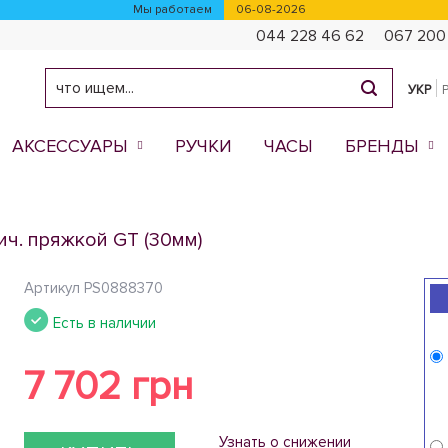
Мы работаем
06-08-2026
044 228 46 62
067 200
УКР
АКСЕССУАРЫ
РУЧКИ
ЧАСЫ
БРЕНДЫ
сич. пряжкой GT (30мм)
Артикул
PS0888370
Есть в наличии
7 702 грн
Узнать о снижении