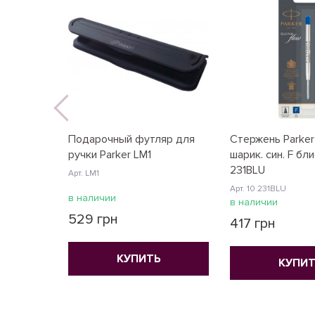
Подарочный футляр для
Стержень Parker
ручки Parker LM1
шарик. син. F бл
231BLU
Арт. LM1
Арт. 10 231BLU
в наличии
в наличии
529 грн
417 грн
КУПИТЬ
КУПИТ