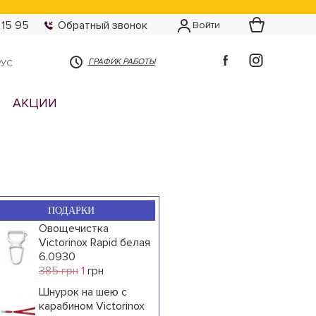
 15 95
Обратный звонок
Войти
ГРАФИК РАБОТЫ
РУС
АКЦИИ
ПОДАРКИ
Овощечистка
Victorinox Rapid белая
6.0930
385 грн
1
грн
Шнурок на шею с
карабином Victorinox