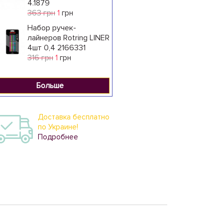
4.1879
363 грн
1
грн
Набор ручек-
лайнеров Rotring LINER
4шт 0,4 2166331
316 грн
1
грн
Больше
Доставка бесплатно
по Украине!
Подробнее