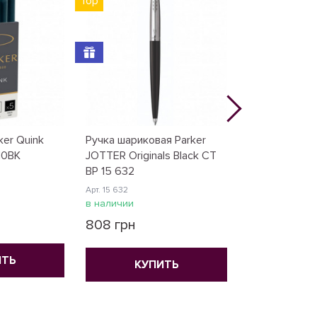
Top
er Quink
Ручка шариковая Parker
Картриджи Pa
410BK
JOTTER Originals Black CT
/5шт. син. 11 
BP 15 632
Арт. 11 410BLU
Арт. 15 632
в наличии
в наличии
265 грн
808 грн
ИТЬ
КУ
КУПИТЬ