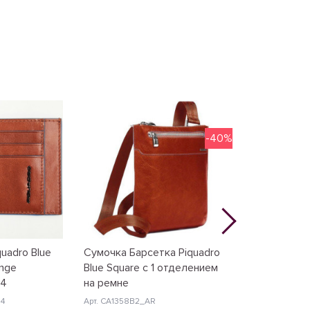
-40%
uadro Blue
Сумочка Барсетка Piquadro
Кредитница P
ange
Blue Square с 1 отделением
Square (7,5х10
U4
на ремне
Арт. PP1661B2_A
U4
Арт. CA1358B2_AR
2 701 грн