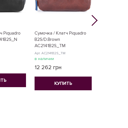
ч Piquadro
Сумочка / Клатч Piquadro
Сумочка / Кл
141B2S_N
B2S/D.Brown
B2S/Tobacco
AC2141B2S_TM
AC2141B2S_
Арт. AC2141B2S_TM
Арт. AC2141B2S_
в наличии
в наличии
12 262 грн
12 262 грн
ИТЬ
КУПИТЬ
КУ