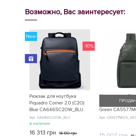
Возможно, Вас заинтересует:
New
-10%
Рюкзак для ноутбука
Монорюкзак Piq
ПРОДА
Piquadro Corner 2.0 (C2O)
Modus Restyling 
Blue CA6465C2OW_BLU
Green CA5577
Арт. CA6465C2OW_BLU
Арт. CA5577MOS_VE
в наличии
16 313 грн
18 130 грн
15 007 грн
16