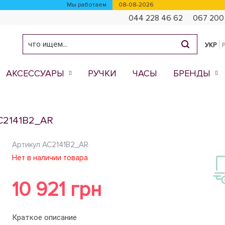
Мы работаем
08-08-2026
044 228 46 62
067 200
УКР
АКСЕССУАРЫ
РУЧКИ
ЧАСЫ
БРЕНДЫ
AC2141B2_AR
Артикул
AC2141B2_AR
Нет в наличии товара
10 921 грн
Краткое описание