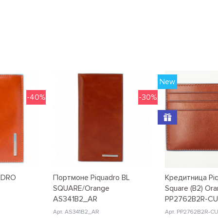
New
-40%
-30%
ADRO
Портмоне Piquadro BL
Кредитница Piq
SQUARE/Orange
Square (B2) Or
AS341B2_AR
PP2762B2R-C
Арт. AS341B2_AR
Арт. PP2762B2R-C