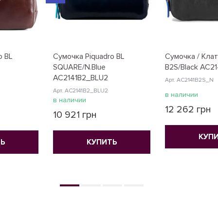
o BL
Сумочка Piquadro BL
Сумочка / Клат
SQUARE/N.Blue
B2S/Black AC2
AC2141B2_BLU2
Арт. AC2141B2S_N
Арт. AC2141B2_BLU2
в наличии
в наличии
12 262 грн
10 921 грн
КУП
Ь
КУПИТЬ