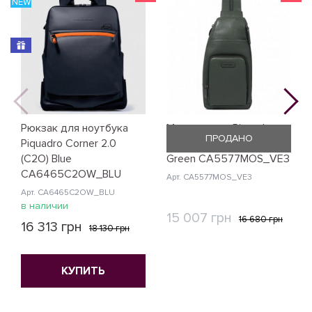
NEW
N
Рюкзак для ноутбука
Монорюкзак Piquadro
ПРОДАНО
Piquadro Corner 2.0
Modus Restyling (MOS)
(C2O) Blue
Green CA5577MOS_VE3
CA6465C2OW_BLU
Арт. CA5577MOS_VE3
Арт. CA6465C2OW_BLU
в наличии
15 007 грн
16 680 грн
16 313 грн
18 130 грн
КУПИТЬ
КУПИТЬ