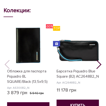
Колекции:
-30%
TOP
N
Обложка для паспорта
Барсетка Piquadro Blue
Piquadro BL
Square (B2) AC2648B2_N
SQUARE/Black (13,5x9,5)
Арт. AC2648B2_N
Арт. AS300B2_N
11 178 грн
3 879 грн
5 540 грн
КУПИТЬ