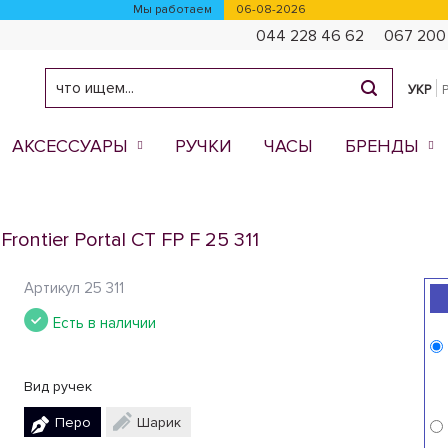
Мы работаем
06-08-2026
044 228 46 62
067 200
УКР
АКСЕССУАРЫ
РУЧКИ
ЧАСЫ
БРЕНДЫ
rontier Portal CT FP F 25 311
Артикул
25 311
Есть в наличии
Вид ручек
Перо
Шарик