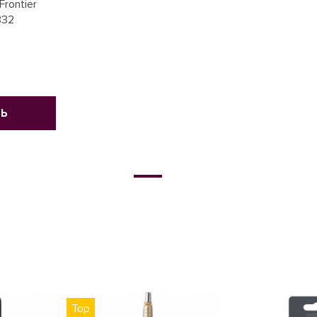
Frontier
332
Ь
Top