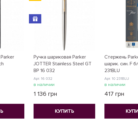
 Parker
Ручка шариковая Parker
Стержень Park
ch
JOTTER Stainless Steel GT
шарик. син. F б
BP 16 032
231BLU
Арт. 16 032
Арт. 10 231BLU
в наличии
в наличии
1 136 грн
417 грн
Ь
КУПИТЬ
КУП