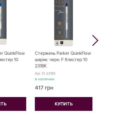
er QuinkFlow
Стержень Parker QuinkFlow
Картриджи Pa
листер 10
шарик. черн. F блистер 10
/5шт. черн. 11
231BK
Арт. 11 410BK
Арт. 10 231BK
в наличии
в наличии
265 грн
417 грн
КУ
ИТЬ
КУПИТЬ