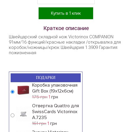
Купить в 1 клик
Краткое описание
Швейцарский складной нож Victorinox COMPANION
91мм/16 функций/красные накладки /открывалка для
коробок/ножницы/крюк Швейцария 1.3909 Гарантия:
пожизненная
ПОДАРКИ
Коробка упаковочная
Gift Box (19x12x6см)
175 грн
1
грн
Отвертка Quattro для
SwissCards Victorinox
A.7235
161 грн
1
грн