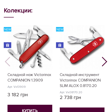
Колекции:
NEW
NEW
N
Складной нож Victorinox
Складной инструмент
COMPANION 1.3909
Victorinox COMPANION
SLIM ALOX 0.8170.20
Арт. Vx13909
Арт. Vx08170.20
3 182 грн
2 738 грн
КУПИТЬ