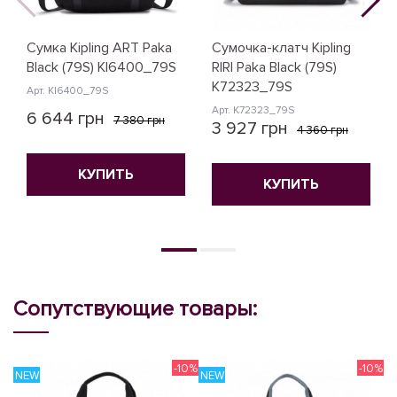
Сумка Kipling ART Paka
Сумочка-клатч Kipling
Black (79S) KI6400_79S
RIRI Paka Black (79S)
K72323_79S
Арт. KI6400_79S
Арт. K72323_79S
6 644 грн
7 380 грн
3 927 грн
4 360 грн
КУПИТЬ
КУПИТЬ
Сопутствующие товары:
-10%
-10%
NEW
NEW
N