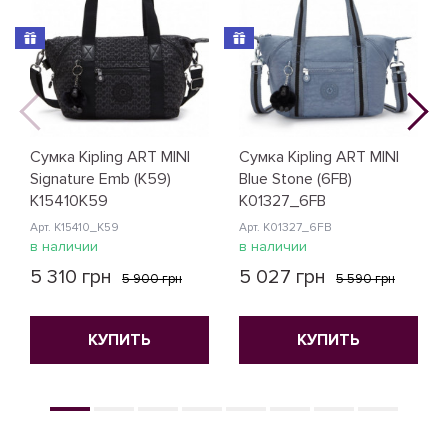
Сумка Kipling ART MINI
Сумка Kipling ART MINI
Signature Emb (K59)
Blue Stone (6FB)
K15410K59
K01327_6FB
Арт. K15410_K59
Арт. K01327_6FB
в наличии
в наличии
5 310 грн
5 027 грн
5 900 грн
5 590 грн
КУПИТЬ
КУПИТЬ