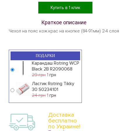
Купить в 1 клик
Краткое описание
Чехол на пояс кож.крас на кнопке (84-91мм) 2-4 слоя
ПОДАРКИ
Карандаш Rotring WCP
Black 2B R2090068
29 грн
1
грн
Ластик Rotring Tikky
30 S0234101
24 грн
1
грн
Доставка
бесплатно
по Украине!