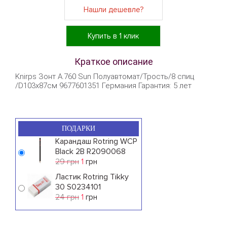
Нашли дешевле?
Купить в 1 клик
Краткое описание
Knirps Зонт A.760 Sun Полуавтомат/Трость/8 спиц
/D103x87см 9677601351 Германия Гарантия: 5 лет
ПОДАРКИ
Карандаш Rotring WCP
Black 2B R2090068
29 грн
1
грн
Ластик Rotring Tikky
30 S0234101
24 грн
1
грн