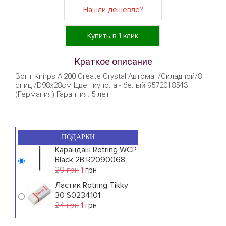
Нашли дешевле?
Купить в 1 клик
Краткое описание
Зонт Knirps A.200 Create Crystal Автомат/Складной/8
спиц /D98x28см Цвет купола - белый 9572018543
(Германия) Гарантия: 5 лет
ПОДАРКИ
Карандаш Rotring WCP
Black 2B R2090068
29 грн
1
грн
Ластик Rotring Tikky
30 S0234101
24 грн
1
грн