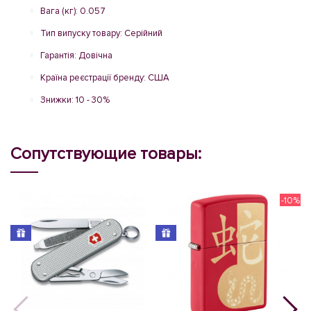
Вага (кг): 0.057
Тип випуску товару: Серійний
Гарантія: Довічна
Країна реєстрації бренду: США
Знижки: 10 - 30%
Сопутствующие товары:
-10%
N