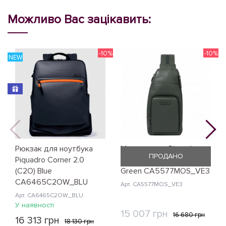
Можливо Вас зацікавить:
-10%
-10%
NEW
N
Рюкзак для ноутбука
Монорюкзак Piquadro
ПРОДАНО
Piquadro Corner 2.0
Modus Restyling (MOS)
(C2O) Blue
Green CA5577MOS_VE3
CA6465C2OW_BLU
Арт. CA5577MOS_VE3
Арт. CA6465C2OW_BLU
У наявності
15 007 грн
16 680 грн
16 313 грн
18 130 грн