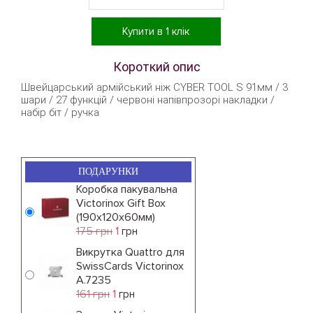
Купити в 1 клік
Короткий опис
Швейцарський армійський ніж CYBER TOOL S 91мм / 3
шари / 27 функцій / червоні напівпрозорі накладки /
набір біт / ручка
ПОДАРУНКИ
Коробка пакувальна
Victorinox Gift Box
(190x120x60мм)
175 грн
1
грн
Викрутка Quattro для
SwissCards Victorinox
A.7235
161 грн
1
грн