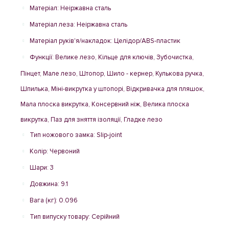
Матеріал: Неіржавна сталь
Матеріал леза: Неіржавна сталь
Матеріал руків'я/накладок: Целідор/ABS-пластик
Функції: Велике лезо, Кільце для ключів, Зубочистка,
Пінцет, Мале лезо, Штопор, Шило - кернер, Кулькова ручка,
Шпилька, Міні-викрутка у штопорі, Відкривачка для пляшок,
Мала плоска викрутка, Консервний ніж, Велика плоска
викрутка, Паз для зняття ізоляції, Гладке лезо
Тип ножового замка: Slip-joint
Колір: Червоний
Шари: 3
Довжина: 9.1
Вага (кг): 0.096
Тип випуску товару: Серійний