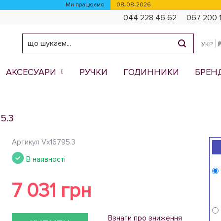
Ми працюємо
08-08-2026
044 228 46 62
067 200 
УКР
АКСЕСУАРИ
РУЧКИ
ГОДИННИКИ
БРЕН
5.3
Артикул
Vx16795.3
В наявності
7 031 грн
Взнати про зниження