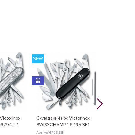
NEW
NEW
Victorinox
Складаний ніж Victorinox
Складаний ніж
.6794.T7
SWISSCHAMP 1.6795.3B1
SWISSCHAMP 
Арт. Vx16795.3B1
Арт. Vx16795.B1