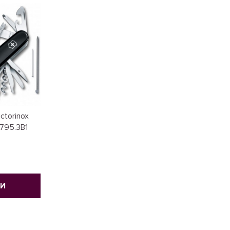
ctorinox
795.3B1
ТИ