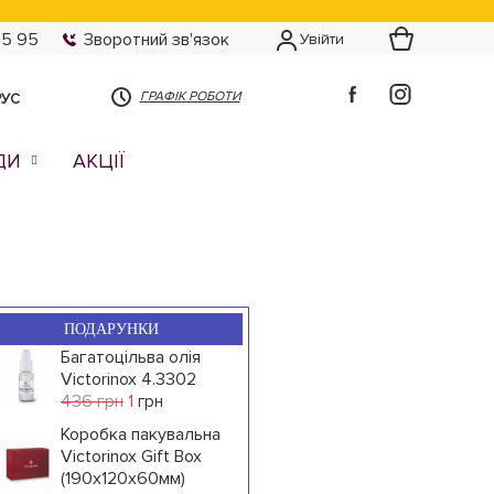
15 95
Зворотний зв'язок
Увійти
ГРАФІК РОБОТИ
РУС
ДИ
АКЦІЇ
ПОДАРУНКИ
Багатоцільва олія
Victorinox 4.3302
436 грн
1
грн
Коробка пакувальна
Victorinox Gift Box
(190x120x60мм)