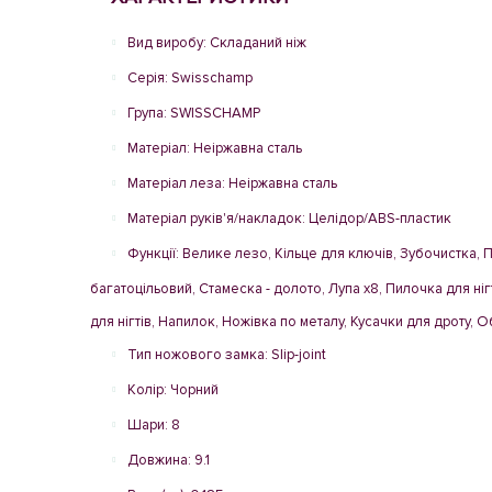
Вид виробу: Складаний ніж
Серія: Swisschamp
Група: SWISSCHAMP
Матеріал: Неіржавна сталь
Матеріал леза: Неіржавна сталь
Матеріал руків'я/накладок: Целідор/ABS-пластик
Функції: Велике лезо, Кільце для ключів, Зубочистка, 
багатоцільовий, Стамеска - долото, Лупа x8, Пилочка для ні
для нігтів, Напилок, Ножівка по металу, Кусачки для дроту, 
Тип ножового замка: Slip-joint
Колір: Чорний
Шари: 8
Довжина: 9.1