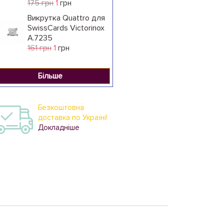
175 грн
1
грн
Викрутка Quattro для
SwissCards Victorinox
A.7235
161 грн
1
грн
Більше
Безкоштовна
доставка по Україні!
Докладніше