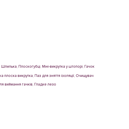
, Шпилька, Плоскогубці, Міні-викрутка у штопорі, Гачок
ка плоска викрутка, Паз для зняття ізоляції, Очищувач
для виймання гачків, Гладке лезо