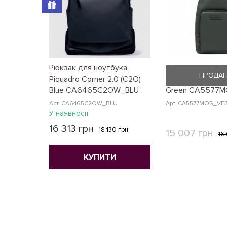
Рюкзак для ноутбука
Монорюкзак Piq
ПРОДА
Piquadro Corner 2.0 (C2O)
Modus Restyling 
Blue CA6465C2OW_BLU
Green CA5577
Арт. CA6465C2OW_BLU
Арт. CA5577MOS_VE
У наявності
16 313 грн
18 130 грн
15 007 грн
16
КУПИТИ
КУПИ