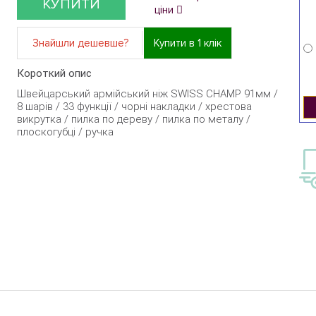
КУПИТИ
ціни
Знайшли дешевше?
Купити в 1 клік
Короткий опис
Швейцарський армійський ніж SWISS CHAMP 91мм /
8 шарів / 33 функції / чорні накладки / хрестова
викрутка / пилка по дереву / пилка по металу /
плоскогубці / ручка