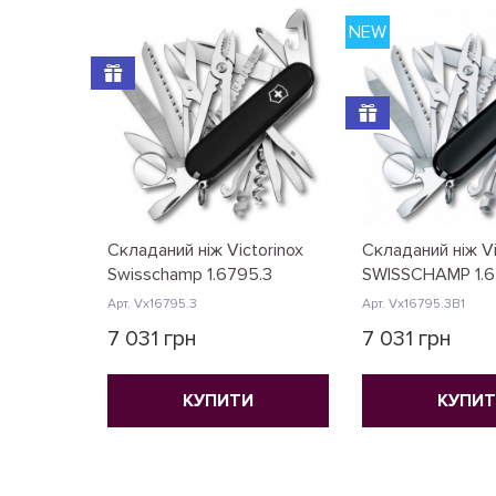
NEW
Складаний ніж Victorinox
Складаний ніж Vi
Swisschamp 1.6795.3
SWISSCHAMP 1.6
Арт. Vx16795.3
Арт. Vx16795.3B1
7 031 грн
7 031 грн
КУПИТИ
КУПИ