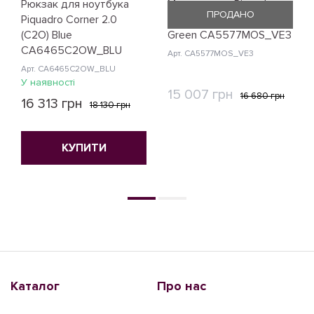
Рюкзак для ноутбука
Монорюкзак Piquadro
ПРОДАНО
Piquadro Corner 2.0
Modus Restyling (MOS)
(C2O) Blue
Green CA5577MOS_VE3
CA6465C2OW_BLU
Арт. CA5577MOS_VE3
Арт. CA6465C2OW_BLU
У наявності
15 007 грн
16 680 грн
16 313 грн
18 130 грн
КУПИТИ
КУПИТИ
Каталог
Про нас