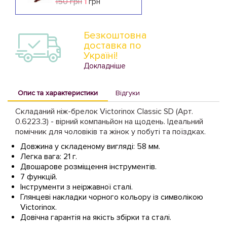
150 грн
1
грн
Безкоштовна
доставка по
Україні!
Докладніше
Опис та характеристики
Відгуки
Складаний ніж-брелок Victorinox Classic SD (Арт.
0.6223.3) - вірний компаньйон на щодень. Ідеальний
помічник для чоловіків та жінок у побуті та поїздках.
Довжина у складеному вигляді: 58 мм.
Легка вага: 21 г.
Двошарове розміщення інструментів.
7 функцій.
Інструменти з неіржавної сталі.
Глянцеві накладки чорного кольору із символікою
Victorinox.
Довічна гарантія на якість збірки та сталі.