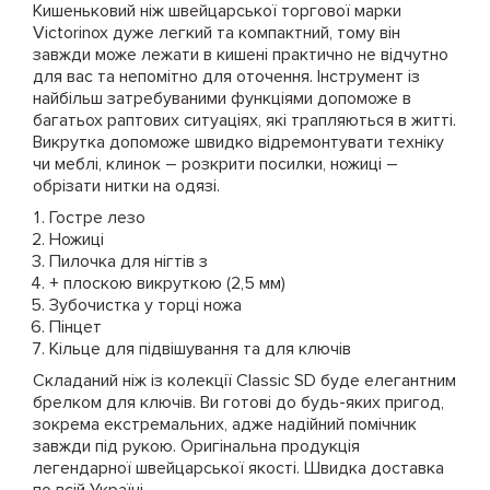
Кишеньковий ніж швейцарської торгової марки
Victorinox дуже легкий та компактний, тому він
завжди може лежати в кишені практично не відчутно
для вас та непомітно для оточення. Інструмент із
найбільш затребуваними функціями допоможе в
багатьох раптових ситуаціях, які трапляються в житті.
Викрутка допоможе швидко відремонтувати техніку
чи меблі, клинок – розкрити посилки, ножиці –
обрізати нитки на одязі.
Гостре лезо
Ножиці
Пилочка для нігтів з
+ плоскою викруткою (2,5 мм)
Зубочистка у торці ножа
Пінцет
Кільце для підвішування та для ключів
Складаний ніж із колекції Classic SD буде елегантним
брелком для ключів. Ви готові до будь-яких пригод,
зокрема екстремальних, адже надійний помічник
завжди під рукою. Оригінальна продукція
легендарної швейцарської якості. Швидка доставка