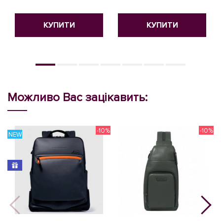
КУПИТИ
КУПИТИ
Можливо Вас зацікавить:
-10%
-10%
NEW
N