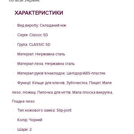
по всій Україні.
ХАРАКТЕРИСТИКИ
Вид виробу: Складаний ніж
Серія: Classic SD
Група: CLASSIC SD
Матеріал: Неіржавна сталь
Матеріал леза: Неіржавна сталь
Матеріал руків'я/накладок: Целідор/ABS-пластик
Функції: Кільце для ключів, Зубочистка, Пінцет, Мале
лезо, Ножиці, Пилочка для нігтів, Мала плоска викрутка,
Гладке лезо
Тип ножового замка: Slip-joint
Колір: Чорний
Шари: 2