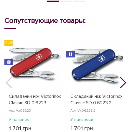
Сопутствующие товары:
TOP
T
Складаний ніж Victorinox
Складаний ніж Victorinox
Classic SD 0.6223
Classic SD 0.6223.2
Арт. Vx06223
Арт. Vx06223.2
У наявності
У наявності
1 701 грн
1 701 грн