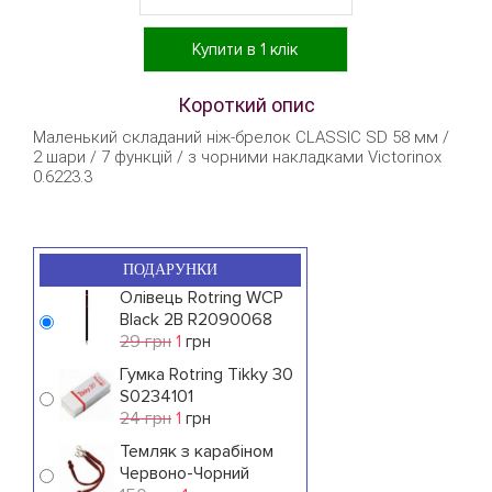
Купити в 1 клік
Короткий опис
Маленький складаний ніж-брелок CLASSIC SD 58 мм /
2 шари / 7 функцій / з чорними накладками Victorinox
0.6223.3
ПОДАРУНКИ
Олівець Rotring WCP
Black 2B R2090068
29 грн
1
грн
Гумка Rotring Tikky 30
S0234101
24 грн
1
грн
Темляк з карабіном
Червоно-Чорний