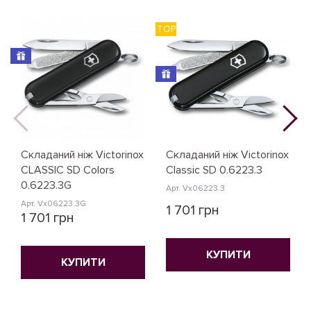
TOP
N
Складаний ніж Victorinox
Складаний ніж Victorinox
CLASSIC SD Colors
Classic SD 0.6223.3
0.6223.3G
Арт. Vx06223.3
Арт. Vx06223.3G
1 701 грн
1 701 грн
КУПИТИ
КУПИТИ