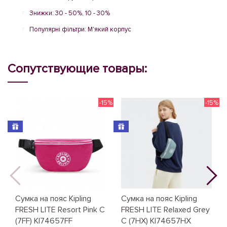
Знижки: 30 - 50%, 10 - 30%
Популярні фільтри: М'який корпус
Сопутствующие товары:
-15%
-15%
N
Сумка на пояс Kipling
Сумка на пояс Kipling
FRESH LITE Resort Pink C
FRESH LITE Relaxed Grey
(7FF) KI74657FF
C (7HX) KI74657HX