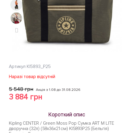
Артикул
KI5893_P25
Наразі товар відсутній
5 548 грн
Акція з 1.08 до 31.08.2026
3 884 грн
Короткий опис
Kipling CENTER / Green Moss Pop Сумка ART M LITE
дворучна (32л) (58x36x21см) KI5893P25 (Бельгія)