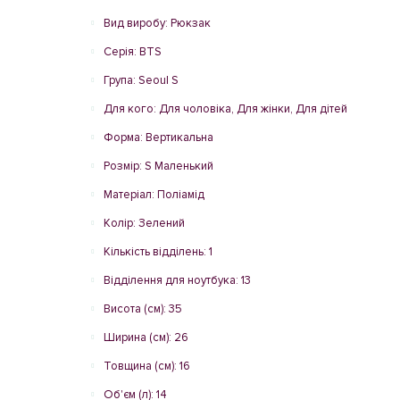
Вид виробу: Рюкзак
Серія: BTS
Група: Seoul S
Для кого: Для чоловіка, Для жінки, Для дітей
Форма: Вертикальна
Розмір: S Маленький
Матеріал: Поліамід
Колір: Зелений
Кількість відділень: 1
Відділення для ноутбука: 13
Висота (см): 35
Ширина (см): 26
Товщина (см): 16
Об'єм (л): 14