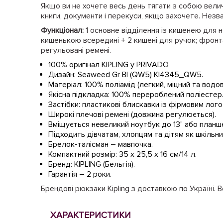
Якщо ви не хочете весь день тягати з собою величе
книги, документи і перекуси, якщо захочете. Незва
Функціонал:
1 основне відділення із кишенею для 
кишенькою всередині + 2 кишені для ручок; фронта
регульовані ремені.
100% оригінал KIPLING у PRIVADO
Дизайн: Seaweed Gr Bl (QW5) KI4345_QW5.
Матеріал: 100% поліамід (легкий, міцний та водо
Якісна підкладка: 100% перероблений поліестер
Застібки: пластикові блискавки із фірмовим лог
Широкі плечові ремені (довжина регулюється).
Вміщується невеликий ноутбук до 13" або планш
Підходить дівчатам, хлопцям та дітям як шкільн
Брелок-талісман – мавпочка.
Компактний розмір: 35 х 25,5 х 16 см/14 л.
Бренд: KIPLING (Бельгія).
Гарантія – 2 роки.
Брендові рюкзаки Kipling з доставкою по Україні. В
ХАРАКТЕРИСТИКИ