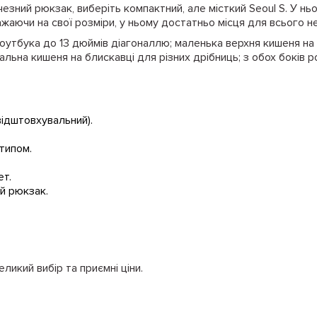
зний рюкзак, виберіть компактний, але місткий Seoul S. У ньо
жаючи на свої розміри, у ньому достатньо місця для всього не
ноутбука до 13 дюймів діагоналлю; маленька верхня кишеня на
льна кишеня на блискавці для різних дрібниць; з обох боків р
відштовхувальний).
.
отипом.
ет.
ий рюкзак.
еликий вибір та приємні ціни.