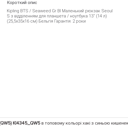
Короткий опис
Kipling BTS / Seaweed Gr Bl Маленький рюкзак Seoul
S з відділенням для планшета / ноутбука 13" (14 л)
(25,5x35x16 см) Бельгія Гарантія: 2 роки
l (QW5) KI4345_QW5
в топовому кольорі хакі з синьою кишенею