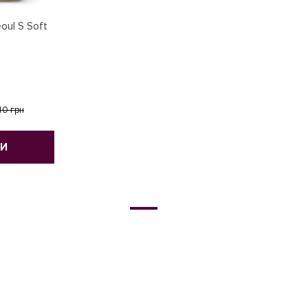
oul S Soft
40 грн
ТИ