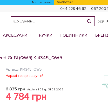
Ми працюємо
07-08-2026
044 228 46 62
067 200 
УКР
АКСЕСУАРИ
РУЧКИ
ГОДИННИКИ
БРЕН
weed Gr Bl (QW5) KI4345_QW5
Артикул
KI4345_QW5
Наразі товар відсутній
6 835 грн
Акція з 1.08 до 31.08.2026
4 784 грн