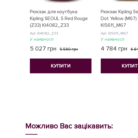
Рюкзак для ноутбука
Рюкзак Kipling Se
Kipling SEOUL S Red Rouge
Dot Yellow (M67)
(Z33) KI4082_Z33
KI5611_M67
Арт. KI4082_Z33
Арт. KI5611_M67
У наявності
У наявності
5 027 грн
4 784 грн
5 590 грн
6 8
КУПИТИ
КУПИ
Можливо Вас зацікавить: