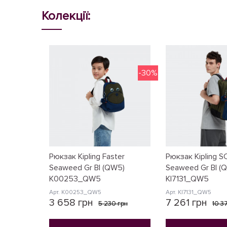
Колекції:
-30%
Рюкзак Kipling Faster
Рюкзак Kipling 
Seaweed Gr Bl (QW5)
Seaweed Gr Bl (
K00253_QW5
KI7131_QW5
Арт. K00253_QW5
Арт. KI7131_QW5
3 658 грн
7 261 грн
5 230 грн
10 3