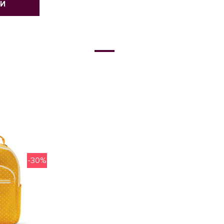
ТИ
-30%