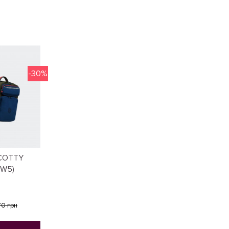
-30%
SCOTTY
QW5)
70 грн