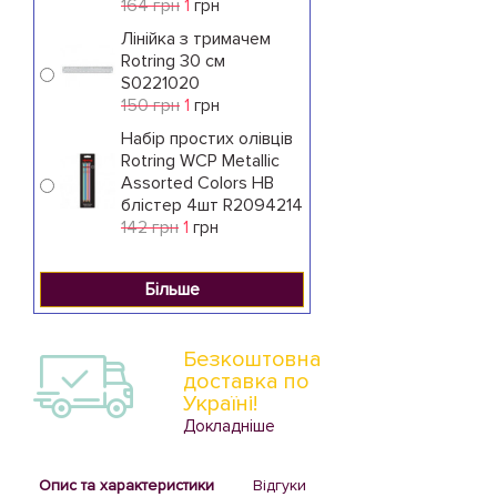
164 грн
1
грн
Лінійка з тримачем
Rotring 30 см
S0221020
150 грн
1
грн
Набір простих олівців
Rotring WCP Metallic
Assorted Colors HB
блістер 4шт R2094214
142 грн
1
грн
Більше
Безкоштовна
доставка по
Україні!
Докладніше
Опис та характеристики
Відгуки