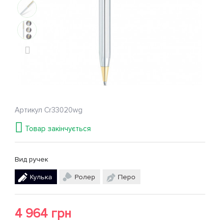
Артикул
Cr33020wg
Товар закінчується
Вид ручек
Кулька
Ролер
Перо
4 964 грн