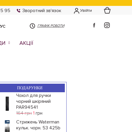
15 95
Зворотний зв'язок
Увійти
ГРАФІК РОБОТИ
РУС
ДИ
АКЦІЇ
ПОДАРУНКИ
Чохол для ручки
чорний шкіряний
PAR94541
164 грн
1
грн
Стрижень Waterman
кульк. чорн. 53 425b