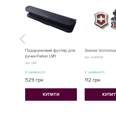
Подарунковий футляр для
Значок Victorino
ручки Parker LM1
Арт. Vx41888
Арт. LM1
У наявності
У наявності
529 грн
112 грн
КУПИТИ
КУПИ