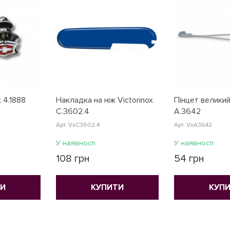
x 4.1888
Накладка на ніж Victorinox
Пінцет великий
C.3602.4
A.3642
Арт. VxC3602.4
Арт. VxA3642
У наявності
У наявності
108 грн
54 грн
ТИ
КУПИТИ
КУП