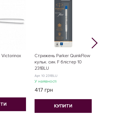
 Victorinox
Стрижень Parker QuinkFlow
Накладка на н
кульк. син. F блістер 10
C.3602.3
231BLU
Арт. VxC3602.3
Арт. 10 231BLU
У наявності
У наявності
161 грн
417 грн
ИТИ
КУ
КУПИТИ