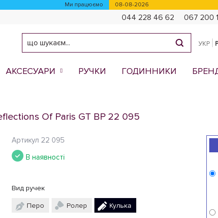
Ми працюємо
08-08-2026
044 228 46 62
067 200 
УКР
АКСЕСУАРИ
РУЧКИ
ГОДИННИКИ
БРЕН
ections Of Paris GT BP 22 095
Артикул
22 095
а
В наявності
Вид ручек
Перо
Ролер
Кулька