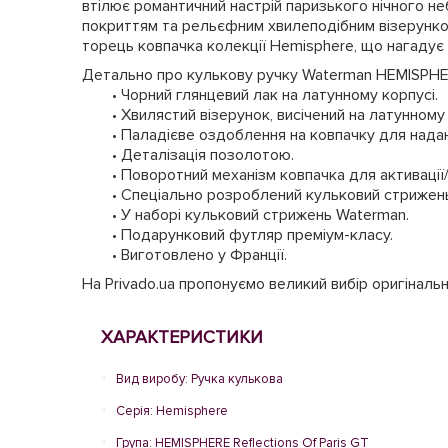
втілює романтичний настрій паризького нічного не
покриттям та рельєфним хвилеподібним візерунко
торець ковпачка колекції Hemisphere, що нагадує
Детально про кулькову ручку Waterman HEMISPHER
• Чорний глянцевий лак на латунному корпусі.
• Хвилястий візерунок, висічений на латунному
• Паладієве оздоблення на ковпачку для нада
• Деталізація позолотою.
• Поворотний механізм ковпачка для активації
• Спеціально розроблений кульковий стрижен
• У наборі кульковий стрижень Waterman.
• Подарунковий футляр преміум-класу.
• Виготовлено у Франції.
На Privado.ua пропонуємо великий вибір оригіналь
ХАРАКТЕРИСТИКИ
Вид виробу: Ручка кулькова
Серія: Hemisphere
Група: HEMISPHERE Reflections Of Paris GT