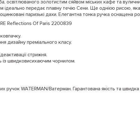
ба, освітлюваного золотистим сяйвом міських кафе та вуличних
м ідеально передає плавну течію Сени. Ще однією рисою, яка
 оцинковані паризькі дахи. Елегантна тонка ручка оснащена 
E Reflections Of Paris 2200839
 ковпачку.
ння дизайну преміального класу.
/деактивації стрижня.
ь із швидковисихаючим чорнилом.
них ручок WATERMAN/Ватерман. Гарантована якість та швидка д