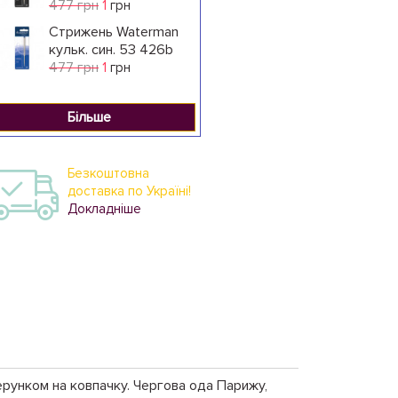
477 грн
1
грн
Стрижень Waterman
кульк. син. 53 426b
477 грн
1
грн
Більше
Безкоштовна
доставка по Україні!
Докладніше
ерунком на ковпачку. Чергова ода Парижу,