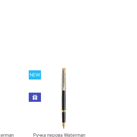
NEW
terman
Ручка перова Waterman