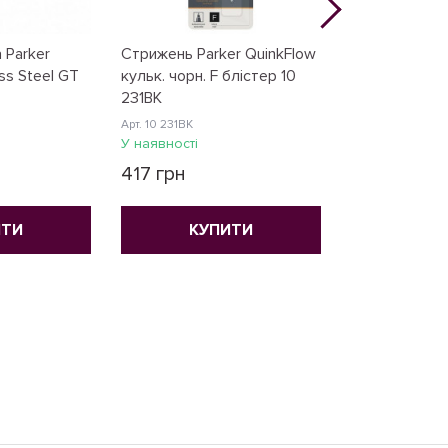
 Parker
Стрижень Parker QuinkFlow
Картриджі Pa
ss Steel GT
кульк. чорн. F блістер 10
/5шт. чорн. 11
231BK
Арт. 11 410BK
Арт. 10 231BK
У наявності
У наявності
265 грн
417 грн
КУ
ИТИ
КУПИТИ