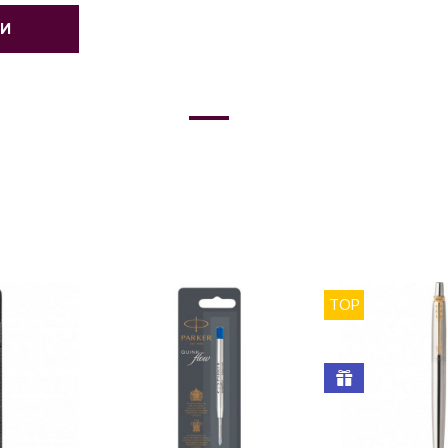
ТИ
TOP