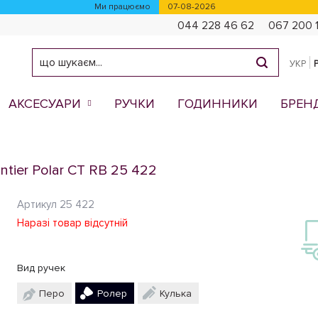
Ми працюємо
07-08-2026
044 228 46 62
067 200 
УКР
АКСЕСУАРИ
РУЧКИ
ГОДИННИКИ
БРЕН
ntier Polar CT RB 25 422
Артикул
25 422
Наразі товар відсутній
Вид ручек
Перо
Ролер
Кулька