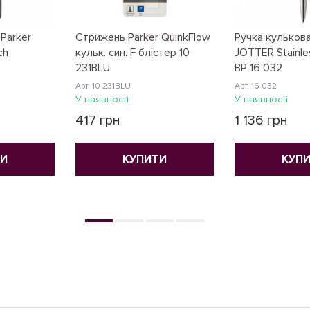
Parker
Стрижень Parker QuinkFlow
Ручка кулькова
ch
кульк. син. F блістер 10
JOTTER Stainle
231BLU
BP 16 032
Арт. 10 231BLU
Арт. 16 032
У наявності
У наявності
417 грн
1 136 грн
ТИ
КУПИТИ
КУП