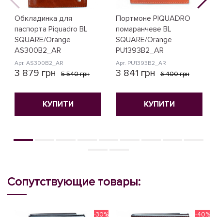
Обкладинка для
Портмоне PIQUADRO
паспорта Piquadro BL
помаранчеве BL
SQUARE/Orange
SQUARE/Orange
AS300B2_AR
PU1393B2_AR
Арт. AS300B2_AR
Арт. PU1393B2_AR
3 879 грн
3 841 грн
5 540 грн
6 400 грн
КУПИТИ
КУПИТИ
Сопутствующие товары:
-30%
-40%