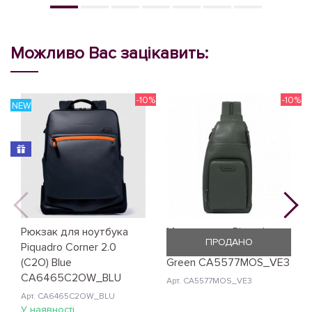
Можливо Вас зацікавить:
-10%
-10%
NEW
N
Рюкзак для ноутбука
Монорюкзак Piquadro
ПРОДАНО
Piquadro Corner 2.0
Modus Restyling (MOS)
(C2O) Blue
Green CA5577MOS_VE3
CA6465C2OW_BLU
Арт. CA5577MOS_VE3
Арт. CA6465C2OW_BLU
У наявності