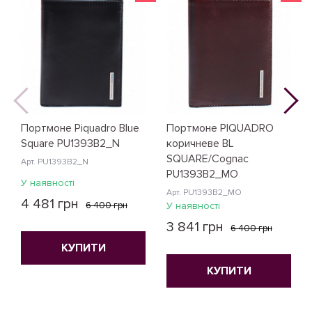
Портмоне Piquadro Blue
Портмоне PIQUADRO
Square PU1393B2_N
коричневе BL
SQUARE/Cognac
Арт. PU1393B2_N
PU1393B2_MO
У наявності
Арт. PU1393B2_MO
4 481 грн
6 400 грн
У наявності
3 841 грн
6 400 грн
КУПИТИ
КУПИТИ