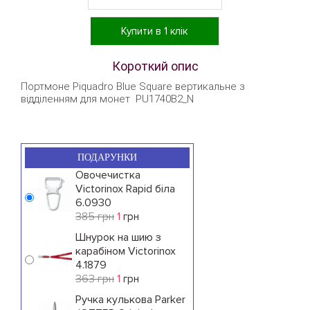
Купити в 1 клік
Короткий опис
Портмоне Piquadro Blue Square вертикальне з
відділенням для монет PU1740B2_N
ПОДАРУНКИ
Овочечистка
Victorinox Rapid біла
6.0930
385 грн
1
грн
Шнурок на шию з
карабіном Victorinox
4.1879
363 грн
1
грн
Ручка кулькова Parker