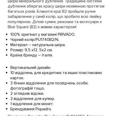
шкіри мінерального дублення. Традиційна система
дублення зберігає красу шкіри незмінною протягом
багатьох років. Блакитні краї B2 пройшли ручне
забарвлення у синій колір, що зробило всю лінійку
популярною. Ділові сумки, рюкзаки та аксесуари з
Blue Square (B2) з живим характером!
100% оригінал у магазині PRIVADO.
Чорний колір/PU1740B2/N.
Матеріал – натуральна шкіра.
Розмір: 9,5 x12, 5x2 см.
Країна бренду – Італія.
Вертикальний дизайн.
10 відділень для кредитних та інших пластикових
карток.
3 бічних відділення для посвідчень особи,
фотографій тощо.
2 оглядові відсіки.
2 відділення для купюр.
1 відділення для монет.
Брендування Piquadro.