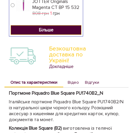
JOTTER Originals
Magenta CT BP 15 532
808 грн
1
грн
Більше
Безкоштовна
доставка по
Україні!
Докладніше
Опис та характеристики
Відео
Відгуки
Портмоне Piquadro Blue Square PU1740B2_N
Італійське портмоне Piquadro Blue Square PU1740B2/N
із натуральної шкіри чорного кольору. Розкішний
аксесуар з кишенями для кредитних карток, купюр,
документів та монет.
Колекція Blue Square (B2)
виготовлена із телячої