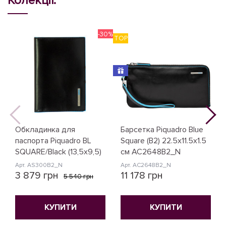
Колекції:
-30%
TOP
N
Обкладинка для
Барсетка Piquadro Blue
паспорта Piquadro BL
Square (B2) 22.5x11.5x1.5
SQUARE/Black (13,5x9,5)
см AC2648B2_N
Арт. AS300B2_N
Арт. AC2648B2_N
3 879 грн
11 178 грн
5 540 грн
КУПИТИ
КУПИТИ