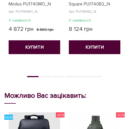
Modus PU1740MO_N
Square PU1740B2_N
Арт. PU1740MO_N
Арт. PU1740B2_N
У наявності
У наявності
4 872 грн
8 124 грн
6 960 грн
КУПИТИ
КУПИТИ
Можливо Вас зацікавить:
-10%
-10%
NEW
N