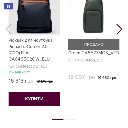
Рюкзак для ноутбука
Монорюкзак Piquadro
ПРОДАНО
Piquadro Corner 2.0
Modus Restyling (MOS)
(C2O) Blue
Green CA5577MOS_VE3
CA6465C2OW_BLU
Арт. CA5577MOS_VE3
Арт. CA6465C2OW_BLU
У наявності
15 007 грн
16 680 грн
16 313 грн
18 130 грн
КУПИТИ
КУПИТИ