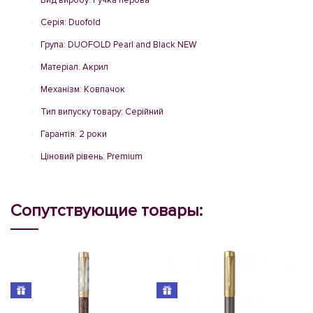
Вид виробу: Ручка перова
Серія: Duofold
Група: DUOFOLD Pearl and Black NEW
Матеріал: Акрил
Механізм: Ковпачок
Тип випуску товару: Серійний
Гарантія: 2 роки
Ціновий рівень: Premium
Сопутствующие товары:
N