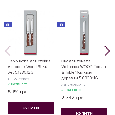
Набір ножів для стейка
Ніж для томатів
Victorinox Wood Steak
Victorinox WOOD Tomato
Set 5.1230.12G
& Table 11см хвил
дерев’ян 5.0830.11G
Арт. Vx51230.12G
У наявності
Арт. Vx50830.11G
У наявності
6 191 грн
2 742 грн
КУПИТИ
КУПИТИ