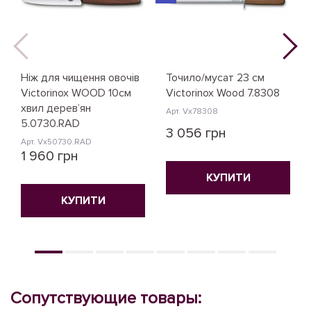
Ніж для чищення овочів
Точило/мусат 23 см
Victorinox WOOD 10см
Victorinox Wood 7.8308
хвил дерев’ян
Арт. Vx78308
5.0730.RAD
3 056 грн
Арт. Vx50730.RAD
1 960 грн
КУПИТИ
КУПИТИ
Сопутствующие товары: