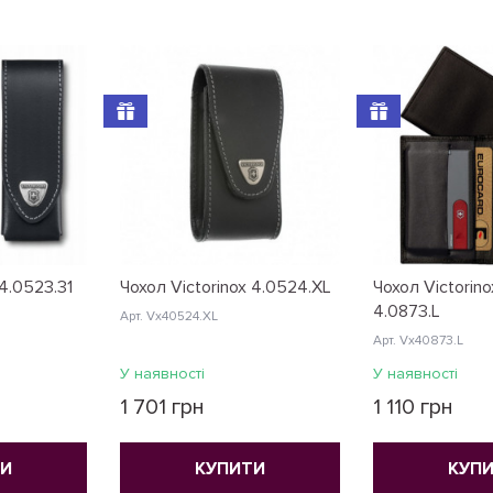
 4.0523.31
Чохол Victorinox 4.0524.XL
Чохол Victorin
4.0873.L
Арт. Vx40524.XL
Арт. Vx40873.L
У наявності
У наявності
1 701 грн
1 110 грн
ТИ
КУПИТИ
КУП