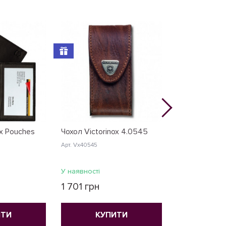
ox Pouches
Чохол Victorinox 4.0545
Футляр Victor
Арт. Vx40545
Арт. Vx40137.07
У наявності
У наявності
1 701 грн
40 грн
ИТИ
КУПИТИ
КУ