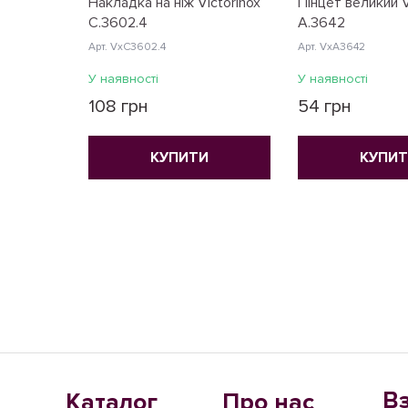
Накладка на ніж Victorinox
Пінцет великий V
C.3602.4
A.3642
Арт. VxC3602.4
Арт. VxA3642
У наявності
У наявності
108 грн
54 грн
КУПИТИ
КУПИ
В
Каталог
Про нас