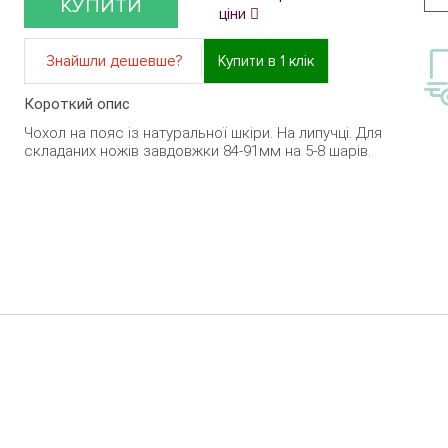
КУПИТИ
ціни
Знайшли дешевше?
Купити в 1 клік
Короткий опис
Чохол на пояс із натуральної шкіри. На липучці. Для
складаних ножів завдовжки 84-91мм на 5-8 шарів.