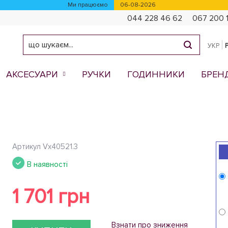
Ми працюємо
06-08-2026
044 228 46 62
067 200 
УКР
АКСЕСУАРИ
РУЧКИ
ГОДИННИКИ
БРЕН
Артикул
Vx40521.3
В наявності
1 701 грн
Взнати про зниження