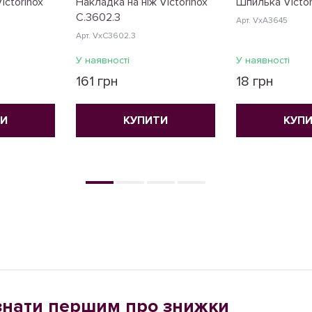
ictorinox
Накладка на ніж Victorinox
Шпилька Victor
C.3602.3
Арт. VxA3645
Арт. VxC3602.3
У наявності
У наявності
161 грн
18 грн
ТИ
КУПИТИ
КУП
знати першим про знижки