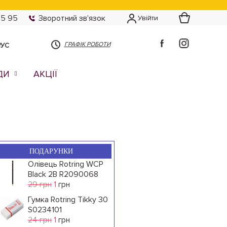
15 95
Зворотний зв'язок
Увійти
ГРАФІК РОБОТИ
РУС
ДИ
АКЦІЇ
ПОДАРУНКИ
Олівець Rotring WCP
Black 2B R2090068
29 грн
1
грн
Гумка Rotring Tikky 30
S0234101
24 грн
1
грн