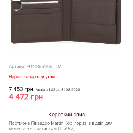
Артикул
PU4188S116R_TM
Наразі товар відсутній
7 453 грн
Акція з 1.08 до 31.08.2026
4 472 грн
Короткий опис
Портмоне Піквадро Martin Кор. гориз. з відділ. для
монет з RFID захистом (11x9x2)