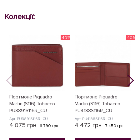
Колекції:
-40%
-40%
Портмоне Piquadro
Портмоне Piquadro
Martin (S116) Tobacco
Martin (S116) Tobacco
PU3891S116R_CU
PU4188S116R_CU
Арт. PU3891S116R_CU
Арт. PU4188S116R_CU
4 075 грн
4 472 грн
6 790 грн
7 450 грн